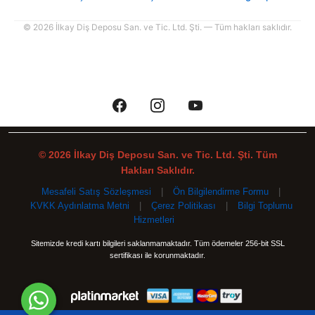
© 2026 İlkay Diş Deposu San. ve Tic. Ltd. Şti. — Tüm hakları saklıdır.
© 2026 İlkay Diş Deposu San. ve Tic. Ltd. Şti. Tüm
Hakları Saklıdır.
Mesafeli Satış Sözleşmesi
|
Ön Bilgilendirme Formu
|
KVKK Aydınlatma Metni
|
Çerez Politikası
|
Bilgi Toplumu
Hizmetleri
Sitemizde kredi kartı bilgileri saklanmamaktadır. Tüm ödemeler 256-bit SSL
sertifikası ile korunmaktadır.