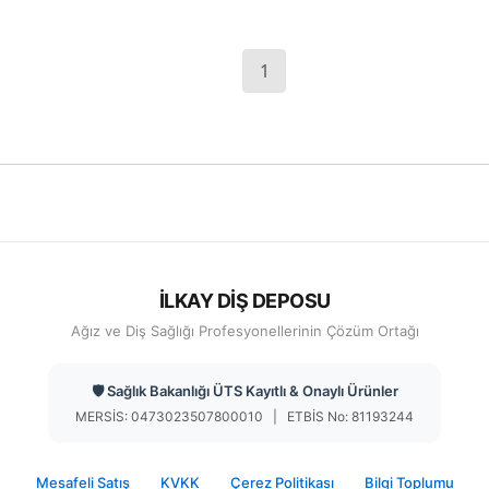
Yüksek Hidrofilik A-
Silikon Light Body
1
İLKAY DİŞ DEPOSU
Ağız ve Diş Sağlığı Profesyonellerinin Çözüm Ortağı
🛡️ Sağlık Bakanlığı ÜTS Kayıtlı & Onaylı Ürünler
MERSİS: 0473023507800010 | ETBİS No: 81193244
Mesafeli Satış
KVKK
Çerez Politikası
Bilgi Toplumu