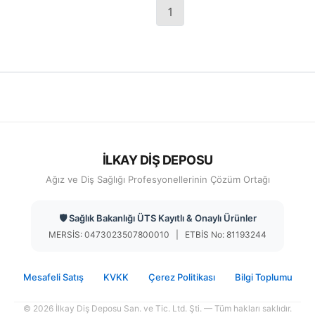
1
İLKAY DİŞ DEPOSU
Ağız ve Diş Sağlığı Profesyonellerinin Çözüm Ortağı
🛡️ Sağlık Bakanlığı ÜTS Kayıtlı & Onaylı Ürünler
MERSİS: 0473023507800010 | ETBİS No: 81193244
Mesafeli Satış
KVKK
Çerez Politikası
Bilgi Toplumu
© 2026 İlkay Diş Deposu San. ve Tic. Ltd. Şti. — Tüm hakları saklıdır.