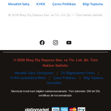
Mesafeli Satış
KVKK
Çerez Politikası
Bilgi Toplumu
© 2026 İlkay Diş Deposu San. ve Tic. Ltd. Şti. — Tüm hakları saklıdır.
© 2026 İlkay Diş Deposu San. ve Tic. Ltd. Şti. Tüm
Hakları Saklıdır.
Mesafeli Satış Sözleşmesi
|
Ön Bilgilendirme Formu
|
KVKK Aydınlatma Metni
|
Çerez Politikası
|
Bilgi Toplumu
Hizmetleri
Sitemizde kredi kartı bilgileri saklanmamaktadır. Tüm ödemeler 256-bit SSL
sertifikası ile korunmaktadır.