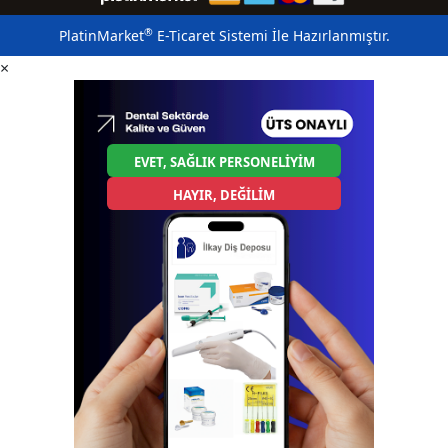
®
PlatinMarket
E-Ticaret Sistemi
İle Hazırlanmıştır.
×
EVET, SAĞLIK PERSONELİYİM
HAYIR, DEĞİLİM