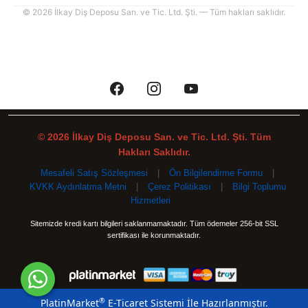
© 2026 İlkay Diş Deposu San. ve Tic. Ltd. Şti. — Tüm hakları saklıdır.
© 2026 İlkay Diş Deposu San. ve Tic. Ltd. Şti. Tüm
Hakları Saklıdır.
Mesafeli Satış Sözleşmesi
|
Ön Bilgilendirme Formu
|
KVKK Aydınlatma Metni
|
Çerez Politikası
|
Bilgi Toplumu
Hizmetleri
Sitemizde kredi kartı bilgileri saklanmamaktadır. Tüm ödemeler 256-bit SSL
sertifikası ile korunmaktadır.
®
PlatinMarket
E-Ticaret Sistemi
İle Hazırlanmıştır.