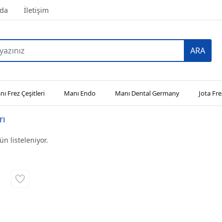
da
İletişim
ARA
ı Frez Çeşitleri
Manı Endo
Manı Dental Germany
Jota Fre
rı
n listeleniyor.