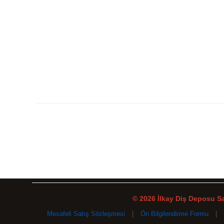
© 2026 İlkay Diş Deposu San
Mesafeli Satış Sözleşmesi
|
Ön Bilgilendirme Formu
|