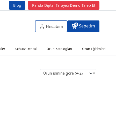
Blog
Panda Dijital Tarayıcı Demo Talep Et
0
Sepetim
Hesabım
zler
Schütz Dental
Ürün Katalogları
Ürün Eğitimleri