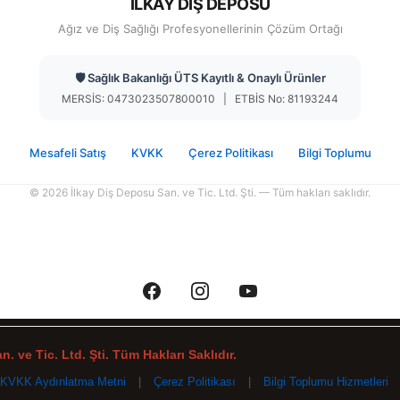
İLKAY DİŞ DEPOSU
Ağız ve Diş Sağlığı Profesyonellerinin Çözüm Ortağı
🛡️ Sağlık Bakanlığı ÜTS Kayıtlı & Onaylı Ürünler
MERSİS: 0473023507800010 | ETBİS No: 81193244
Mesafeli Satış
KVKK
Çerez Politikası
Bilgi Toplumu
© 2026 İlkay Diş Deposu San. ve Tic. Ltd. Şti. — Tüm hakları saklıdır.
. ve Tic. Ltd. Şti. Tüm Hakları Saklıdır.
KVKK Aydınlatma Metni
|
Çerez Politikası
|
Bilgi Toplumu Hizmetleri