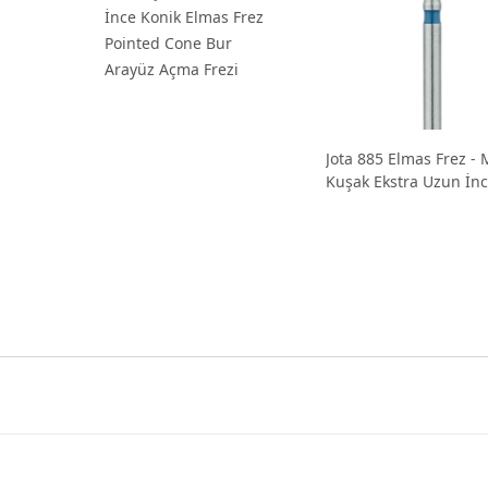
İnce Konik Elmas Frez
Pointed Cone Bur
Arayüz Açma Frezi
Jota 885 Elmas Frez - 
Kuşak Ekstra Uzun İn
Konik (Sivri Uç) Proksi
Frez