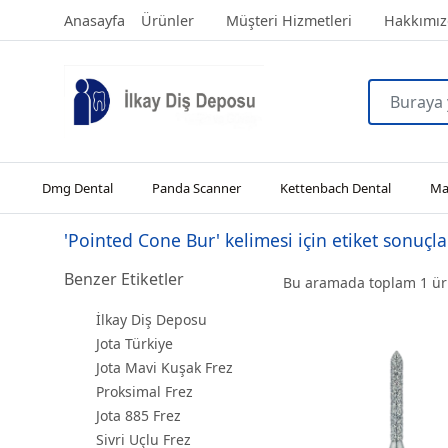
Anasayfa
Ürünler
Müşteri Hizmetleri
Hakkımız
Dmg Dental
Panda Scanner
Kettenbach Dental
Man
'Pointed Cone Bur' kelimesi için etiket sonuçla
Benzer Etiketler
Bu aramada toplam
1
ürü
İlkay Diş Deposu
Jota Türkiye
Jota Mavi Kuşak Frez
Proksimal Frez
Jota 885 Frez
Sivri Uçlu Frez