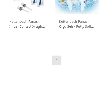
Kettenbach Panasil
Kettenbach Panasil
Initial Contact X-Light -
Ölçü Seti - Putty Soft
Yüksek Hidrofilik A-
Fast (900ml) & Initial
Silikon Light Body
Contact X-Light
(2x50ml)
1