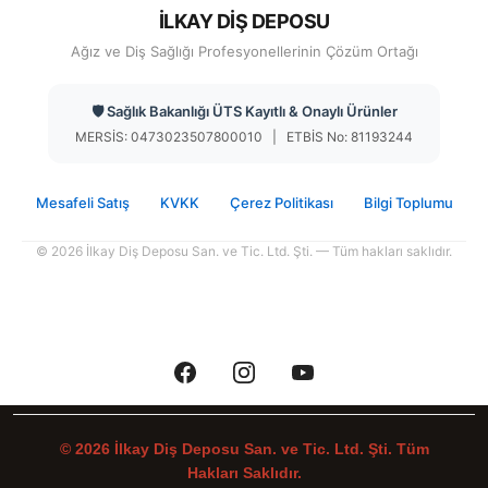
İLKAY DİŞ DEPOSU
Ağız ve Diş Sağlığı Profesyonellerinin Çözüm Ortağı
🛡️ Sağlık Bakanlığı ÜTS Kayıtlı & Onaylı Ürünler
MERSİS: 0473023507800010 | ETBİS No: 81193244
Mesafeli Satış
KVKK
Çerez Politikası
Bilgi Toplumu
© 2026 İlkay Diş Deposu San. ve Tic. Ltd. Şti. — Tüm hakları saklıdır.
© 2026 İlkay Diş Deposu San. ve Tic. Ltd. Şti. Tüm
Hakları Saklıdır.