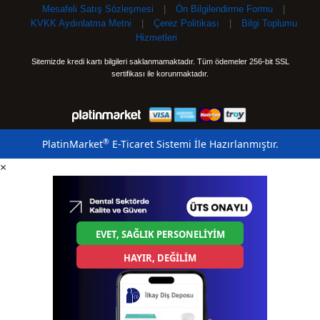
Mesafeli Satış Sözleşmesi
|
Ön Bilgilendirme Formu
|
KVKK Aydınlatma Metni
|
Çerez Politikası
|
Bilgi Toplumu
Hizmetleri
Sitemizde kredi kartı bilgileri saklanmamaktadır. Tüm ödemeler 256-bit SSL
sertifikası ile korunmaktadır.
®
PlatinMarket
E-Ticaret Sistemi
İle Hazırlanmıştır.
×
EVET, SAĞLIK PERSONELİYİM
HAYIR, DEĞİLİM