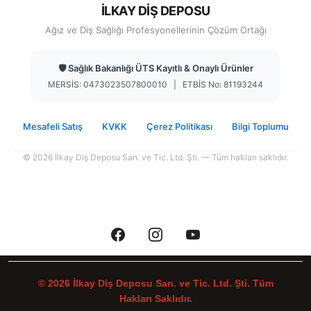
İLKAY DİŞ DEPOSU
Ağız ve Diş Sağlığı Profesyonellerinin Çözüm Ortağı
🛡️ Sağlık Bakanlığı ÜTS Kayıtlı & Onaylı Ürünler
MERSİS: 0473023507800010 | ETBİS No: 81193244
Mesafeli Satış
KVKK
Çerez Politikası
Bilgi Toplumu
© 2026 İlkay Diş Deposu San. ve Tic. Ltd. Şti. — Tüm hakları saklıdır.
© 2026 İlkay Diş Deposu San. ve Tic. Ltd. Şti. Tüm
Hakları Saklıdır.