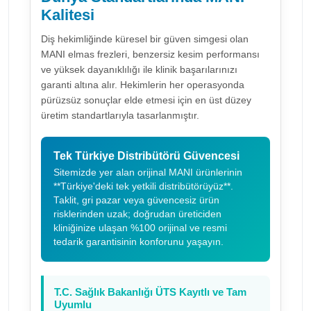
Kalitesi
Diş hekimliğinde küresel bir güven simgesi olan
MANI elmas frezleri, benzersiz kesim performansı
ve yüksek dayanıklılığı ile klinik başarılarınızı
garanti altına alır. Hekimlerin her operasyonda
pürüzsüz sonuçlar elde etmesi için en üst düzey
üretim standartlarıyla tasarlanmıştır.
Tek Türkiye Distribütörü Güvencesi
Sitemizde yer alan orijinal MANI ürünlerinin
**Türkiye'deki tek yetkili distribütörüyüz**.
Taklit, gri pazar veya güvencesiz ürün
risklerinden uzak; doğrudan üreticiden
kliniğinize ulaşan %100 orijinal ve resmi
tedarik garantisinin konforunu yaşayın.
T.C. Sağlık Bakanlığı ÜTS Kayıtlı ve Tam
Uyumlu