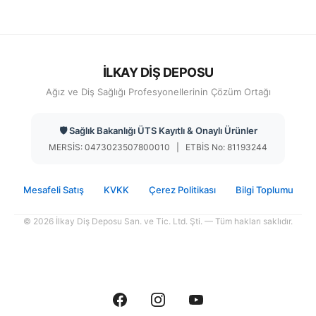
İLKAY DİŞ DEPOSU
Ağız ve Diş Sağlığı Profesyonellerinin Çözüm Ortağı
🛡️ Sağlık Bakanlığı ÜTS Kayıtlı & Onaylı Ürünler
MERSİS: 0473023507800010 | ETBİS No: 81193244
Mesafeli Satış
KVKK
Çerez Politikası
Bilgi Toplumu
© 2026 İlkay Diş Deposu San. ve Tic. Ltd. Şti. — Tüm hakları saklıdır.