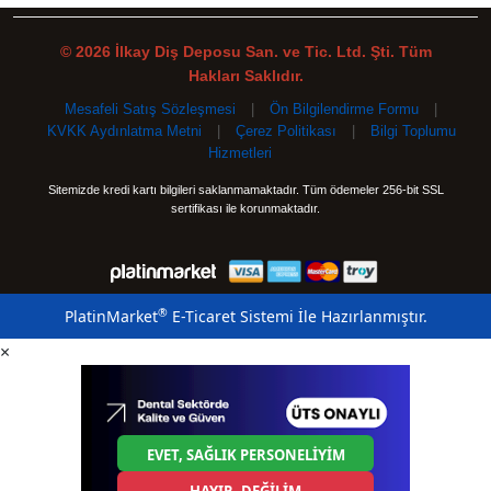
© 2026 İlkay Diş Deposu San. ve Tic. Ltd. Şti. Tüm
Hakları Saklıdır.
Mesafeli Satış Sözleşmesi
|
Ön Bilgilendirme Formu
|
KVKK Aydınlatma Metni
|
Çerez Politikası
|
Bilgi Toplumu
Hizmetleri
Sitemizde kredi kartı bilgileri saklanmamaktadır. Tüm ödemeler 256-bit SSL
sertifikası ile korunmaktadır.
®
PlatinMarket
E-Ticaret Sistemi
İle Hazırlanmıştır.
×
EVET, SAĞLIK PERSONELİYİM