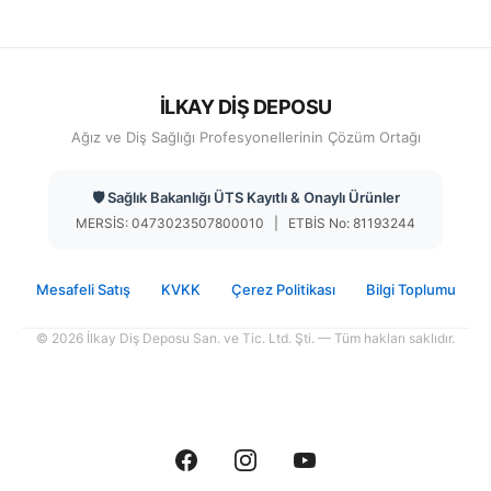
İLKAY DİŞ DEPOSU
Ağız ve Diş Sağlığı Profesyonellerinin Çözüm Ortağı
🛡️ Sağlık Bakanlığı ÜTS Kayıtlı & Onaylı Ürünler
MERSİS: 0473023507800010 | ETBİS No: 81193244
Mesafeli Satış
KVKK
Çerez Politikası
Bilgi Toplumu
© 2026 İlkay Diş Deposu San. ve Tic. Ltd. Şti. — Tüm hakları saklıdır.