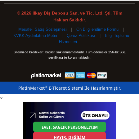
© 2026 İlkay Diş Deposu San. ve Tic. Ltd. Şti. Tüm
Hakları Saklıdır.
Mesafeli Satış Sözleşmesi
|
Ön Bilgilendirme Formu
|
KVKK Aydınlatma Metni
|
Çerez Politikası
|
Bilgi Toplumu
Hizmetleri
Sitemizde kredi kartı bilgileri saklanmamaktadır. Tüm ödemeler 256-bit SSL
sertifikası ile korunmaktadır.
®
PlatinMarket
E-Ticaret Sistemi
İle Hazırlanmıştır.
×
EVET, SAĞLIK PERSONELİYİM
HAYIR, DEĞİLİM