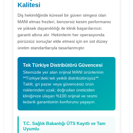
Kalitesi
Diş hekimliğinde küresel bir güven simgesi olan
MANI elmas frezleri, benzersiz kesim performansı
ve yüksek dayanıklılığı ile klinik başarılarınızı
garanti altına alır. Hekimlerin her operasyonda
pürüzsüz sonuçlar elde etmesi için en üst düzey
üretim standartlarıyla tasarlanmıştır.
Tek Türkiye Distribütörü Güvencesi
Sitemizde yer alan orijinal MANI ürünlerinin
**Türkiye'deki tek yetkili distribütörüyüz**.
Taklit, gri pazar veya güvencesiz ürün
risklerinden uzak; doğrudan üreticiden
kliniğinize ulaşan %100 orijinal ve resmi
tedarik garantisinin konforunu yaşayın.
T.C. Sağlık Bakanlığı ÜTS Kayıtlı ve Tam
Uyumlu