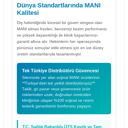
Dünya Standartlarında MANI
Kalitesi
Diş hekimliğinde küresel bir güven simgesi olan
MANI elmas frezleri, benzersiz kesim performansı
ve yüksek dayanıklılığı ile klinik başarılarınızı
garanti altına alır. Hekimlerin her operasyonda
pürüzsüz sonuçlar elde etmesi için en üst düzey
üretim standartlarıyla tasarlanmıştır.
Tek Türkiye Distribütörü Güvencesi
Sitemizde yer alan orijinal MANI ürünlerinin
**Türkiye'deki tek yetkili distribütörüyüz**.
Taklit, gri pazar veya güvencesiz ürün
risklerinden uzak; doğrudan üreticiden
kliniğinize ulaşan %100 orijinal ve resmi
tedarik garantisinin konforunu yaşayın.
T.C. Sağlık Bakanlığı ÜTS Kayıtlı ve Tam