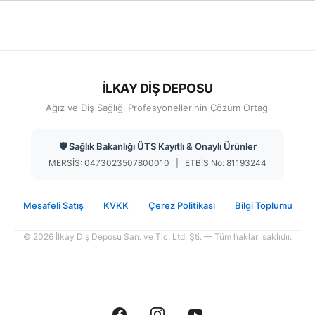
İLKAY DİŞ DEPOSU
Ağız ve Diş Sağlığı Profesyonellerinin Çözüm Ortağı
🛡️ Sağlık Bakanlığı ÜTS Kayıtlı & Onaylı Ürünler
MERSİS: 0473023507800010 | ETBİS No: 81193244
Mesafeli Satış
KVKK
Çerez Politikası
Bilgi Toplumu
© 2026 İlkay Diş Deposu San. ve Tic. Ltd. Şti. — Tüm hakları saklıdır.