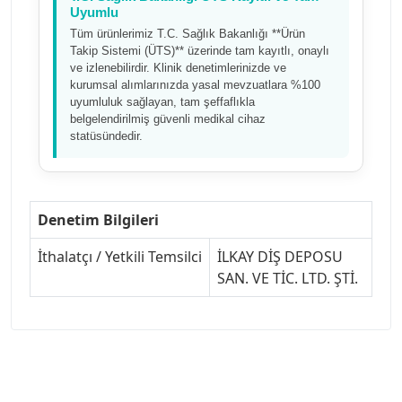
Uyumlu
Tüm ürünlerimiz T.C. Sağlık Bakanlığı **Ürün
Takip Sistemi (ÜTS)** üzerinde tam kayıtlı, onaylı
ve izlenebilirdir. Klinik denetimlerinizde ve
kurumsal alımlarınızda yasal mevzuatlara %100
uyumluluk sağlayan, tam şeffaflıkla
belgelendirilmiş güvenli medikal cihaz
statüsündedir.
Denetim Bilgileri
İthalatçı / Yetkili Temsilci
İLKAY DİŞ DEPOSU
SAN. VE TİC. LTD. ŞTİ.