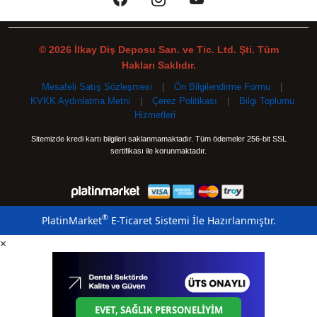
© 2026 İlkay Diş Deposu San. ve Tic. Ltd. Şti. Tüm
Hakları Saklıdır.
Mesafeli Satış Sözleşmesi
|
Ön Bilgilendirme Formu
|
KVKK Aydınlatma Metni
|
Çerez Politikası
|
Bilgi Toplumu
Hizmetleri
Sitemizde kredi kartı bilgileri saklanmamaktadır. Tüm ödemeler 256-bit SSL
sertifikası ile korunmaktadır.
®
PlatinMarket
E-Ticaret Sistemi
İle Hazırlanmıştır.
×
EVET, SAĞLIK PERSONELİYİM