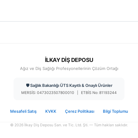
İLKAY DİŞ DEPOSU
Ağız ve Diş Sağlığı Profesyonellerinin Çözüm Ortağı
🛡️ Sağlık Bakanlığı ÜTS Kayıtlı & Onaylı Ürünler
MERSİS: 0473023507800010 | ETBİS No: 81193244
Mesafeli Satış
KVKK
Çerez Politikası
Bilgi Toplumu
© 2026 İlkay Diş Deposu San. ve Tic. Ltd. Şti. — Tüm hakları saklıdır.