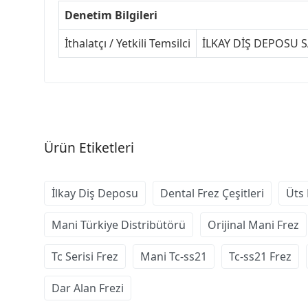
Denetim Bilgileri
İthalatçı / Yetkili Temsilci
İLKAY DİŞ DEPOSU SA
Ürün Etiketleri
İlkay Diş Deposu
Dental Frez Çeşitleri
Üts 
Mani Türkiye Distribütörü
Orijinal Mani Frez
Tc Serisi Frez
Mani Tc-ss21
Tc-ss21 Frez
Dar Alan Frezi