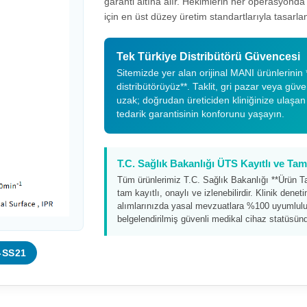
garanti altına alır. Hekimlerin her operasyond
için en üst düzey üretim standartlarıyla tasarlan
Tek Türkiye Distribütörü Güvencesi
Sitemizde yer alan orijinal MANI ürünlerinin *
distribütörüyüz**. Taklit, gri pazar veya güv
uzak; doğrudan üreticiden kliniğinize ulaşan
tedarik garantisinin konforunu yaşayın.
T.C. Sağlık Bakanlığı ÜTS Kayıtlı ve T
Tüm ürünlerimiz T.C. Sağlık Bakanlığı **Ürün T
tam kayıtlı, onaylı ve izlenebilirdir. Klinik dene
alımlarınızda yasal mevzuatlara %100 uyumluluk
belgelendirilmiş güvenli medikal cihaz statüsünd
-SS21