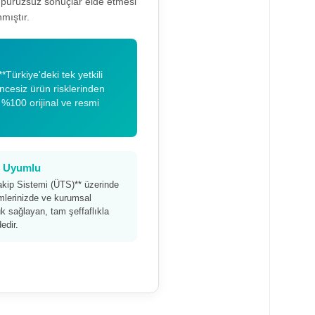
a pürüzsüz sonuçlar elde etmesi
mıştır.
*Türkiye'deki tek yetkili
encesiz ürün risklerinden
 %100 orijinal ve resmi
am Uyumlu
akip Sistemi (ÜTS)** üzerinde
timlerinizde ve kurumsal
 sağlayan, tam şeffaflıkla
edir.