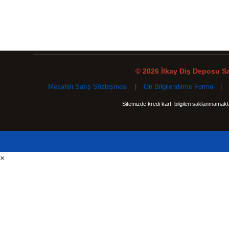
© 2026 İlkay Diş Deposu San
Mesafeli Satış Sözleşmesi
|
Ön Bilgilendirme Formu
|
Sitemizde kredi kartı bilgileri saklanmamak
×