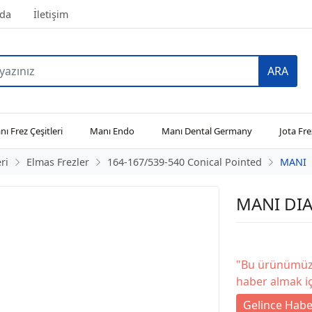
da
İletişim
ARA
ı Frez Çeşitleri
Manı Endo
Manı Dental Germany
Jota Fre
ri
Elmas Frezler
164-167/539-540 Conical Pointed
MANI
MANI DIA
"Bu ürünümüz 
haber almak iç
Gelince Habe