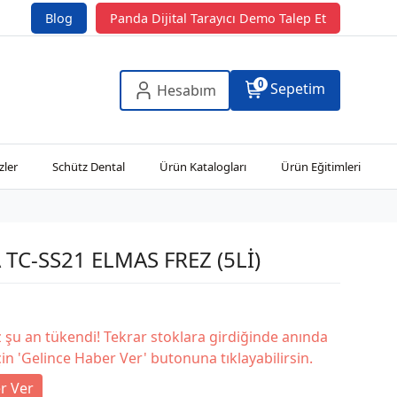
Blog
Panda Dijital Tarayıcı Demo Talep Et
0
Sepetim
Hesabım
zler
Schütz Dental
Ürün Katalogları
Ürün Eğitimleri
 TC-SS21 ELMAS FREZ (5Lİ)
şu an tükendi! Tekrar stoklara girdiğinde anında
in 'Gelince Haber Ver' butonuna tıklayabilirsin.
r Ver