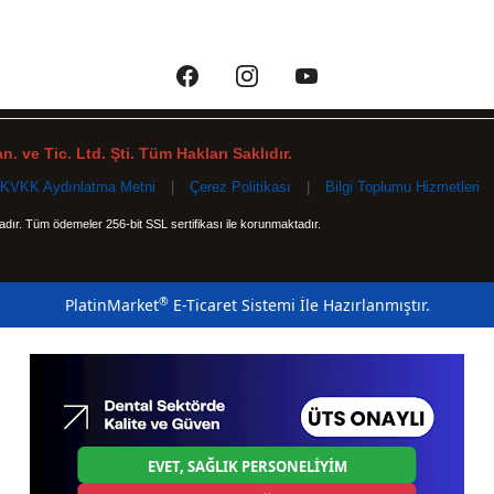
. ve Tic. Ltd. Şti. Tüm Hakları Saklıdır.
KVKK Aydınlatma Metni
|
Çerez Politikası
|
Bilgi Toplumu Hizmetleri
tadır. Tüm ödemeler 256-bit SSL sertifikası ile korunmaktadır.
®
PlatinMarket
E-Ticaret Sistemi
İle Hazırlanmıştır.
EVET, SAĞLIK PERSONELİYİM