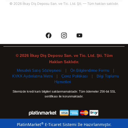
© 2026 İlkay Diş Deposu San. ve Tic. Ltd. Şti. — Tüm hakları saklıdır.
© 2026 İlkay Diş Deposu San. ve Tic. Ltd. Şti. Tüm
Hakları Saklıdır.
Mesafeli Satış Sözleşmesi
|
Ön Bilgilendirme Formu
|
KVKK Aydınlatma Metni
|
Çerez Politikası
|
Bilgi Toplumu
Hizmetleri
Sitemizde kredi kartı bilgileri saklanmamaktadır. Tüm ödemeler 256-bit SSL
sertifikası ile korunmaktadır.
®
PlatinMarket
E-Ticaret Sistemi
İle Hazırlanmıştır.