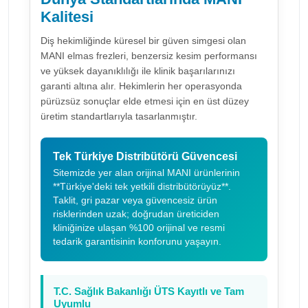
Kalitesi
Diş hekimliğinde küresel bir güven simgesi olan
MANI elmas frezleri, benzersiz kesim performansı
ve yüksek dayanıklılığı ile klinik başarılarınızı
garanti altına alır. Hekimlerin her operasyonda
pürüzsüz sonuçlar elde etmesi için en üst düzey
üretim standartlarıyla tasarlanmıştır.
Tek Türkiye Distribütörü Güvencesi
Sitemizde yer alan orijinal MANI ürünlerinin
**Türkiye'deki tek yetkili distribütörüyüz**.
Taklit, gri pazar veya güvencesiz ürün
risklerinden uzak; doğrudan üreticiden
kliniğinize ulaşan %100 orijinal ve resmi
tedarik garantisinin konforunu yaşayın.
T.C. Sağlık Bakanlığı ÜTS Kayıtlı ve Tam
Uyumlu