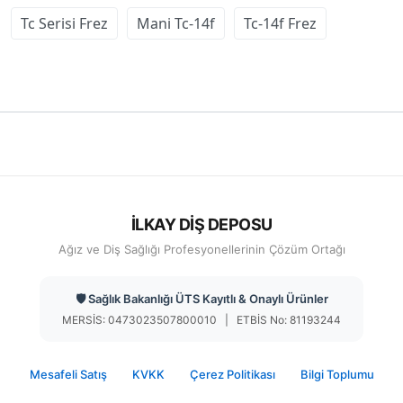
Tc Serisi Frez
Mani Tc-14f
Tc-14f Frez
İLKAY DİŞ DEPOSU
Ağız ve Diş Sağlığı Profesyonellerinin Çözüm Ortağı
🛡️ Sağlık Bakanlığı ÜTS Kayıtlı & Onaylı Ürünler
MERSİS: 0473023507800010 | ETBİS No: 81193244
Mesafeli Satış
KVKK
Çerez Politikası
Bilgi Toplumu