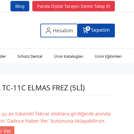
Blog
Panda Dijital Tarayıcı Demo Talep Et
0
Sepetim
Hesabım
zler
Schütz Dental
Ürün Katalogları
Ürün Eğitimleri
 TC-11C ELMAS FREZ (5Lİ)
şu an tükendi! Tekrar stoklara girdiğinde anında
in 'Gelince Haber Ver' butonuna tıklayabilirsin.
r Ver