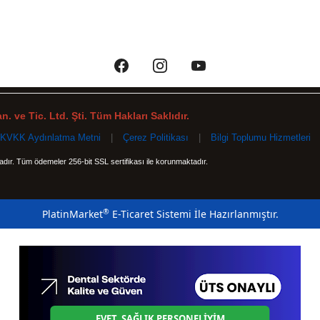
. ve Tic. Ltd. Şti. Tüm Hakları Saklıdır.
KVKK Aydınlatma Metni
|
Çerez Politikası
|
Bilgi Toplumu Hizmetleri
tadır. Tüm ödemeler 256-bit SSL sertifikası ile korunmaktadır.
®
PlatinMarket
E-Ticaret Sistemi
İle Hazırlanmıştır.
EVET, SAĞLIK PERSONELİYİM