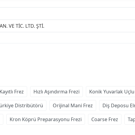
N. VE TİC. LTD. ŞTİ.
Kayıtlı Frez
Hızlı Aşındırma Frezi
Konik Yuvarlak Uçlu
ürkiye Distribütörü
Orijinal Mani Frez
Diş Deposu El
Kron Köprü Preparasyonu Frezi
Coarse Frez
Tap