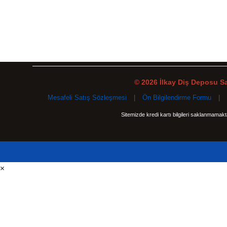
© 2026 İlkay Diş Deposu San
Mesafeli Satış Sözleşmesi
|
Ön Bilgilendirme Formu
|
Sitemizde kredi kartı bilgileri saklanmamak
×