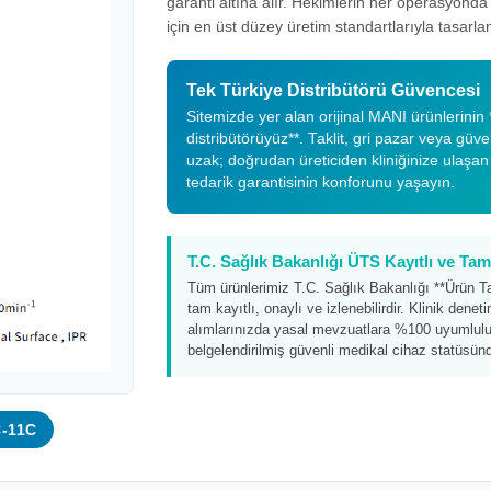
garanti altına alır. Hekimlerin her operasyond
için en üst düzey üretim standartlarıyla tasarlan
Tek Türkiye Distribütörü Güvencesi
Sitemizde yer alan orijinal MANI ürünlerinin *
distribütörüyüz**. Taklit, gri pazar veya güv
uzak; doğrudan üreticiden kliniğinize ulaşan
tedarik garantisinin konforunu yaşayın.
T.C. Sağlık Bakanlığı ÜTS Kayıtlı ve T
Tüm ürünlerimiz T.C. Sağlık Bakanlığı **Ürün T
tam kayıtlı, onaylı ve izlenebilirdir. Klinik dene
alımlarınızda yasal mevzuatlara %100 uyumluluk
belgelendirilmiş güvenli medikal cihaz statüsünd
C-11C