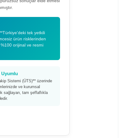
a pürüzsüz sonuçlar elde etmesi
mıştır.
*Türkiye'deki tek yetkili
encesiz ürün risklerinden
 %100 orijinal ve resmi
am Uyumlu
akip Sistemi (ÜTS)** üzerinde
timlerinizde ve kurumsal
 sağlayan, tam şeffaflıkla
edir.