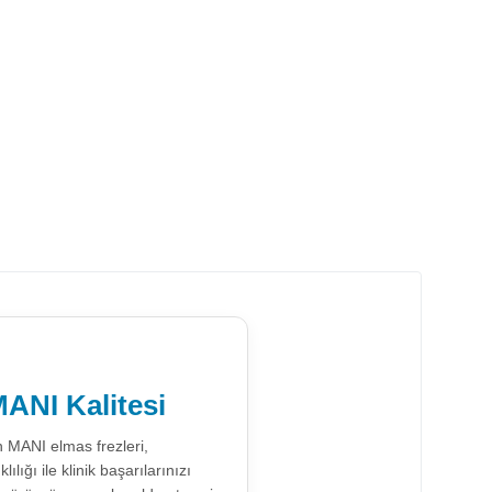
ANI Kalitesi
n MANI elmas frezleri,
ığı ile klinik başarılarınızı