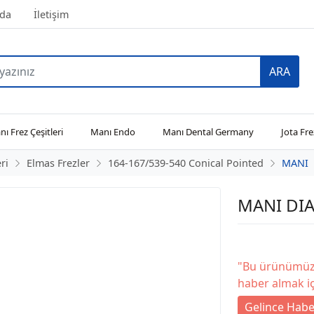
da
İletişim
ARA
ı Frez Çeşitleri
Manı Endo
Manı Dental Germany
Jota Fre
ri
Elmas Frezler
164-167/539-540 Conical Pointed
MANI
MANI DIA
"Bu ürünümüz 
haber almak iç
Gelince Habe