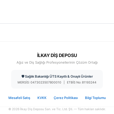
İLKAY DİŞ DEPOSU
Ağız ve Diş Sağlığı Profesyonellerinin Çözüm Ortağı
🛡️ Sağlık Bakanlığı ÜTS Kayıtlı & Onaylı Ürünler
MERSİS: 0473023507800010 | ETBİS No: 81193244
Mesafeli Satış
KVKK
Çerez Politikası
Bilgi Toplumu
© 2026 İlkay Diş Deposu San. ve Tic. Ltd. Şti. — Tüm hakları saklıdır.