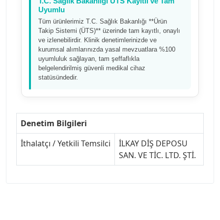
T.C. Sağlık Bakanlığı ÜTS Kayıtlı ve Tam
Uyumlu
Tüm ürünlerimiz T.C. Sağlık Bakanlığı **Ürün
Takip Sistemi (ÜTS)** üzerinde tam kayıtlı, onaylı
ve izlenebilirdir. Klinik denetimlerinizde ve
kurumsal alımlarınızda yasal mevzuatlara %100
uyumluluk sağlayan, tam şeffaflıkla
belgelendirilmiş güvenli medikal cihaz
statüsündedir.
Denetim Bilgileri
İthalatçı / Yetkili Temsilci
İLKAY DİŞ DEPOSU
SAN. VE TİC. LTD. ŞTİ.