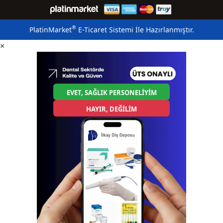
®
PlatinMarket
E-Ticaret Sistemi
İle Hazırlanmıştır.
×
EVET, SAĞLIK PERSONELİYİM
HAYIR, DEĞİLİM