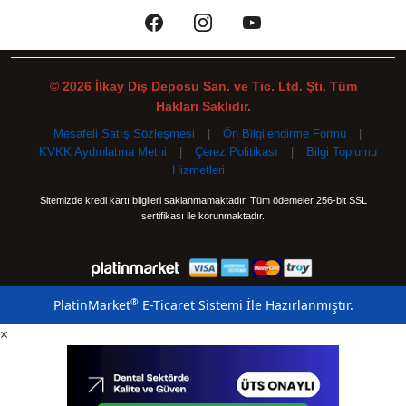
© 2026 İlkay Diş Deposu San. ve Tic. Ltd. Şti. Tüm
Hakları Saklıdır.
Mesafeli Satış Sözleşmesi
|
Ön Bilgilendirme Formu
|
KVKK Aydınlatma Metni
|
Çerez Politikası
|
Bilgi Toplumu
Hizmetleri
Sitemizde kredi kartı bilgileri saklanmamaktadır. Tüm ödemeler 256-bit SSL
sertifikası ile korunmaktadır.
®
PlatinMarket
E-Ticaret Sistemi
İle Hazırlanmıştır.
×