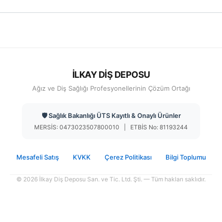
İLKAY DİŞ DEPOSU
Ağız ve Diş Sağlığı Profesyonellerinin Çözüm Ortağı
🛡️ Sağlık Bakanlığı ÜTS Kayıtlı & Onaylı Ürünler
MERSİS: 0473023507800010 | ETBİS No: 81193244
Mesafeli Satış
KVKK
Çerez Politikası
Bilgi Toplumu
© 2026 İlkay Diş Deposu San. ve Tic. Ltd. Şti. — Tüm hakları saklıdır.