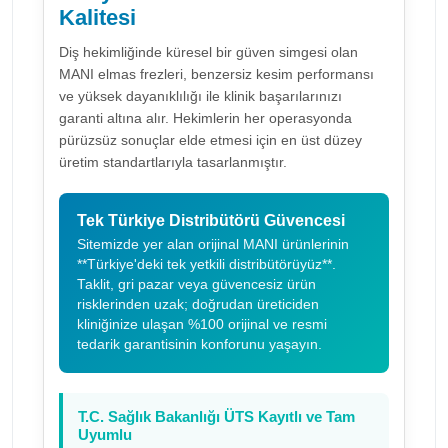
Kalitesi
Diş hekimliğinde küresel bir güven simgesi olan
MANI elmas frezleri, benzersiz kesim performansı
ve yüksek dayanıklılığı ile klinik başarılarınızı
garanti altına alır. Hekimlerin her operasyonda
pürüzsüz sonuçlar elde etmesi için en üst düzey
üretim standartlarıyla tasarlanmıştır.
Tek Türkiye Distribütörü Güvencesi
Sitemizde yer alan orijinal MANI ürünlerinin
**Türkiye'deki tek yetkili distribütörüyüz**.
Taklit, gri pazar veya güvencesiz ürün
risklerinden uzak; doğrudan üreticiden
kliniğinize ulaşan %100 orijinal ve resmi
tedarik garantisinin konforunu yaşayın.
T.C. Sağlık Bakanlığı ÜTS Kayıtlı ve Tam
Uyumlu