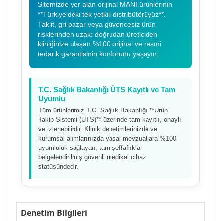
Sitemizde yer alan orijinal MANI ürünlerinin
**Türkiye'deki tek yetkili distribütörüyüz**.
Taklit, gri pazar veya güvencesiz ürün
risklerinden uzak; doğrudan üreticiden
kliniğinize ulaşan %100 orijinal ve resmi
tedarik garantisinin konforunu yaşayın.
T.C. Sağlık Bakanlığı ÜTS Kayıtlı ve Tam
Uyumlu
Tüm ürünlerimiz T.C. Sağlık Bakanlığı **Ürün
Takip Sistemi (ÜTS)** üzerinde tam kayıtlı, onaylı
ve izlenebilirdir. Klinik denetimlerinizde ve
kurumsal alımlarınızda yasal mevzuatlara %100
uyumluluk sağlayan, tam şeffaflıkla
belgelendirilmiş güvenli medikal cihaz
statüsündedir.
Denetim Bilgileri