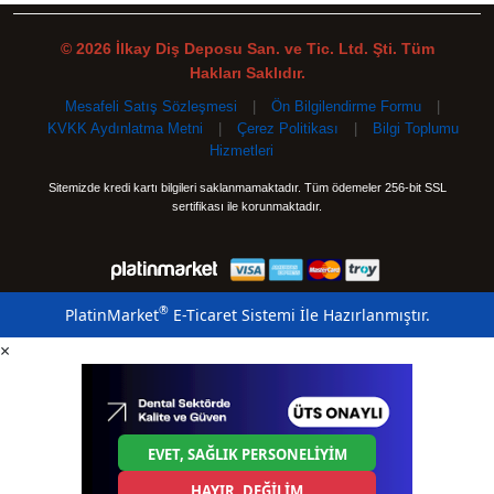
© 2026 İlkay Diş Deposu San. ve Tic. Ltd. Şti. Tüm
Hakları Saklıdır.
Mesafeli Satış Sözleşmesi
|
Ön Bilgilendirme Formu
|
KVKK Aydınlatma Metni
|
Çerez Politikası
|
Bilgi Toplumu
Hizmetleri
Sitemizde kredi kartı bilgileri saklanmamaktadır. Tüm ödemeler 256-bit SSL
sertifikası ile korunmaktadır.
®
PlatinMarket
E-Ticaret Sistemi
İle Hazırlanmıştır.
×
EVET, SAĞLIK PERSONELİYİM
HAYIR, DEĞİLİM