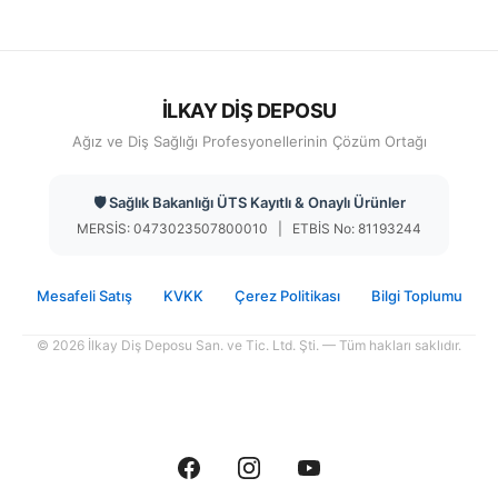
İLKAY DİŞ DEPOSU
Ağız ve Diş Sağlığı Profesyonellerinin Çözüm Ortağı
🛡️ Sağlık Bakanlığı ÜTS Kayıtlı & Onaylı Ürünler
MERSİS: 0473023507800010 | ETBİS No: 81193244
Mesafeli Satış
KVKK
Çerez Politikası
Bilgi Toplumu
© 2026 İlkay Diş Deposu San. ve Tic. Ltd. Şti. — Tüm hakları saklıdır.