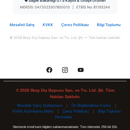
🛡️ Sağlık Bakanlığı ÜTS Kayıtlı & Onaylı Ürünler
MERSİS: 0473023507800010 | ETBİS No: 81193244
Mesafeli Satış
KVKK
Çerez Politikası
Bilgi Toplumu
© 2026 İlkay Diş Deposu San. ve Tic. Ltd. Şti. — Tüm hakları saklıdır.
© 2026 İlkay Diş Deposu San. ve Tic. Ltd. Şti. Tüm
Hakları Saklıdır.
Mesafeli Satış Sözleşmesi
|
Ön Bilgilendirme Formu
|
KVKK Aydınlatma Metni
|
Çerez Politikası
|
Bilgi Toplumu
Hizmetleri
Sitemizde kredi kartı bilgileri saklanmamaktadır. Tüm ödemeler 256-bit SSL