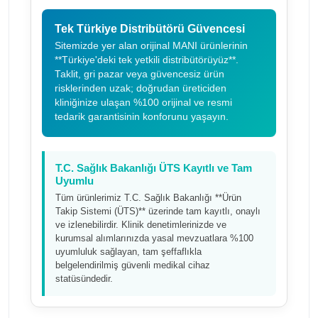
Tek Türkiye Distribütörü Güvencesi
Sitemizde yer alan orijinal MANI ürünlerinin
**Türkiye'deki tek yetkili distribütörüyüz**.
Taklit, gri pazar veya güvencesiz ürün
risklerinden uzak; doğrudan üreticiden
kliniğinize ulaşan %100 orijinal ve resmi
tedarik garantisinin konforunu yaşayın.
T.C. Sağlık Bakanlığı ÜTS Kayıtlı ve Tam
Uyumlu
Tüm ürünlerimiz T.C. Sağlık Bakanlığı **Ürün
Takip Sistemi (ÜTS)** üzerinde tam kayıtlı, onaylı
ve izlenebilirdir. Klinik denetimlerinizde ve
kurumsal alımlarınızda yasal mevzuatlara %100
uyumluluk sağlayan, tam şeffaflıkla
belgelendirilmiş güvenli medikal cihaz
statüsündedir.