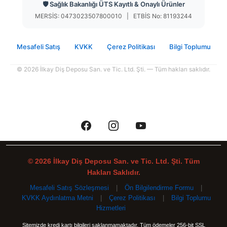
🛡️ Sağlık Bakanlığı ÜTS Kayıtlı & Onaylı Ürünler
MERSİS: 0473023507800010 | ETBİS No: 81193244
Mesafeli Satış
KVKK
Çerez Politikası
Bilgi Toplumu
© 2026 İlkay Diş Deposu San. ve Tic. Ltd. Şti. — Tüm hakları saklıdır.
© 2026 İlkay Diş Deposu San. ve Tic. Ltd. Şti. Tüm
Hakları Saklıdır.
Mesafeli Satış Sözleşmesi
|
Ön Bilgilendirme Formu
|
KVKK Aydınlatma Metni
|
Çerez Politikası
|
Bilgi Toplumu
Hizmetleri
Sitemizde kredi kartı bilgileri saklanmamaktadır. Tüm ödemeler 256-bit SSL