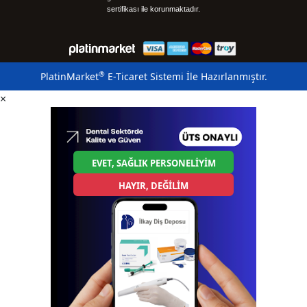
sertifikası ile korunmaktadır.
®
PlatinMarket
E-Ticaret Sistemi
İle Hazırlanmıştır.
×
EVET, SAĞLIK PERSONELİYİM
HAYIR, DEĞİLİM