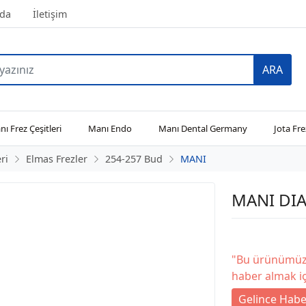
da
İletişim
ARA
ı Frez Çeşitleri
Manı Endo
Manı Dental Germany
Jota Fre
ri
Elmas Frezler
254-257 Bud
MANI
MANI DIA
"Bu ürünümüz 
haber almak iç
Gelince Habe