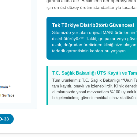
garanti altına alır. Hekimlerin her operasyond
için en üst düzey üretim standartlarıyla tasarlan
Tek Türkiye Distribütörü Güvencesi
Sitemizde yer alan orijinal MANI ürünlerinin *
distribütörüyüz**. Taklit, gri pazar veya güv
uzak; doğrudan üreticiden kliniğinize ulaşan
tedarik garantisinin konforunu yaşayın.
T.C. Sağlık Bakanlığı ÜTS Kayıtlı ve T
Tüm ürünlerimiz T.C. Sağlık Bakanlığı **Ürün T
tam kayıtlı, onaylı ve izlenebilirdir. Klinik dene
alımlarınızda yasal mevzuatlara %100 uyumluluk
belgelendirilmiş güvenli medikal cihaz statüsünd
O-33