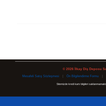
© 2026 İlkay Diş Deposu San
Mesafeli Satış Sözleşmesi
|
Ön Bilgilendirme Formu
|
Sitemizde kredi kartı bilgileri saklanmamak