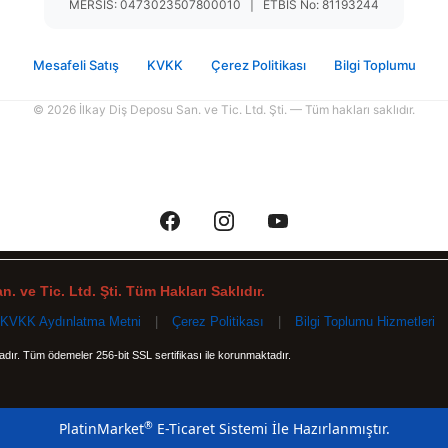
MERSİS: 0473023507800010 | ETBİS No: 81193244
Mesafeli Satış
KVKK
Çerez Politikası
Bilgi Toplumu
© 2026 İlkay Diş Deposu San. ve Tic. Ltd. Şti. — Tüm hakları saklıdır.
. ve Tic. Ltd. Şti. Tüm Hakları Saklıdır.
KVKK Aydınlatma Metni
|
Çerez Politikası
|
Bilgi Toplumu Hizmetleri
tadır. Tüm ödemeler 256-bit SSL sertifikası ile korunmaktadır.
®
PlatinMarket
E-Ticaret Sistemi
İle Hazırlanmıştır.