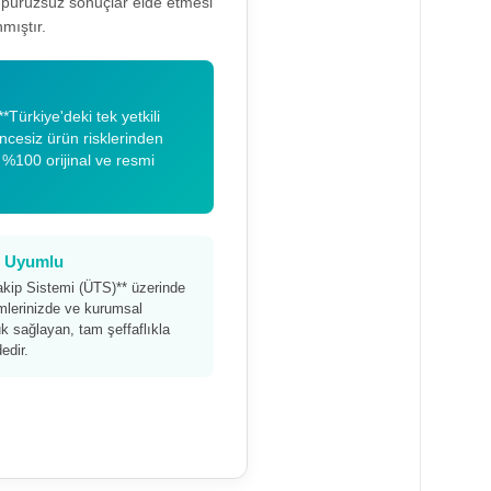
a pürüzsüz sonuçlar elde etmesi
mıştır.
*Türkiye'deki tek yetkili
encesiz ürün risklerinden
 %100 orijinal ve resmi
am Uyumlu
akip Sistemi (ÜTS)** üzerinde
timlerinizde ve kurumsal
 sağlayan, tam şeffaflıkla
edir.