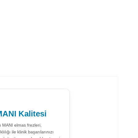
ANI Kalitesi
n MANI elmas frezleri,
ığı ile klinik başarılarınızı