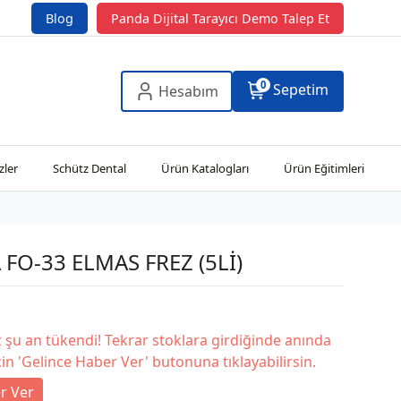
Blog
Panda Dijital Tarayıcı Demo Talep Et
0
Sepetim
Hesabım
zler
Schütz Dental
Ürün Katalogları
Ürün Eğitimleri
 FO-33 ELMAS FREZ (5Lİ)
şu an tükendi! Tekrar stoklara girdiğinde anında
in 'Gelince Haber Ver' butonuna tıklayabilirsin.
r Ver