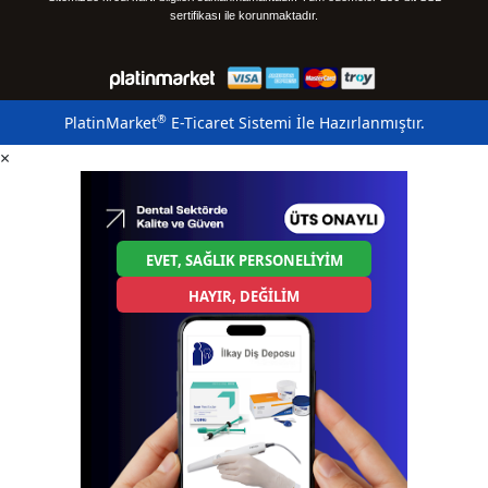
sertifikası ile korunmaktadır.
®
PlatinMarket
E-Ticaret Sistemi
İle Hazırlanmıştır.
×
EVET, SAĞLIK PERSONELİYİM
HAYIR, DEĞİLİM