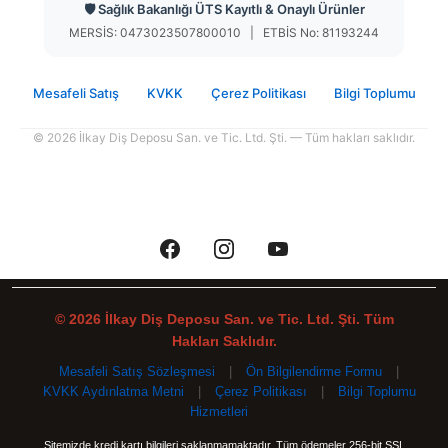
🛡️ Sağlık Bakanlığı ÜTS Kayıtlı & Onaylı Ürünler
MERSİS: 0473023507800010 | ETBİS No: 81193244
Mesafeli Satış
KVKK
Çerez Politikası
Bilgi Toplumu
© 2026 İlkay Diş Deposu San. ve Tic. Ltd. Şti. — Tüm hakları saklıdır.
© 2026 İlkay Diş Deposu San. ve Tic. Ltd. Şti. Tüm
Hakları Saklıdır.
Mesafeli Satış Sözleşmesi
|
Ön Bilgilendirme Formu
|
KVKK Aydınlatma Metni
|
Çerez Politikası
|
Bilgi Toplumu
Hizmetleri
Sitemizde kredi kartı bilgileri saklanmamaktadır. Tüm ödemeler 256-bit SSL