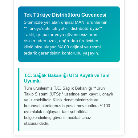
Tek Türkiye Distribütörü Güvencesi
Sitemizde yer alan orijinal MANI ürünlerinin
**Türkiye'deki tek yetkili distribütörüyüz**.
Taklit, gri pazar veya güvencesiz ürün
risklerinden uzak; doğrudan üreticiden
kliniğinize ulaşan %100 orijinal ve resmi
tedarik garantisinin konforunu yaşayın.
T.C. Sağlık Bakanlığı ÜTS Kayıtlı ve Tam
Uyumlu
Tüm ürünlerimiz T.C. Sağlık Bakanlığı **Ürün
Takip Sistemi (ÜTS)** üzerinde tam kayıtlı, onaylı
ve izlenebilirdir. Klinik denetimlerinizde ve
kurumsal alımlarınızda yasal mevzuatlara %100
uyumluluk sağlayan, tam şeffaflıkla
belgelendirilmiş güvenli medikal cihaz
statüsündedir.