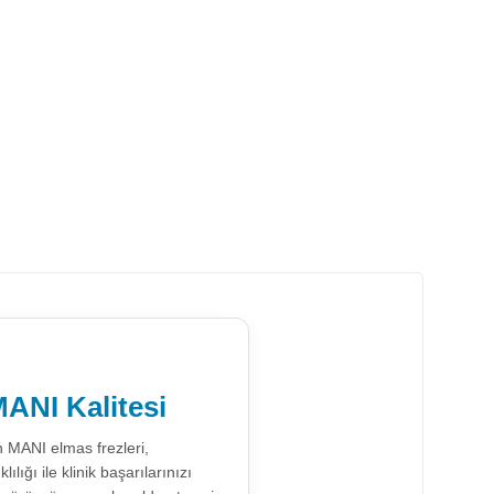
ANI Kalitesi
n MANI elmas frezleri,
ığı ile klinik başarılarınızı