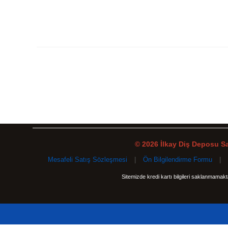
© 2026 İlkay Diş Deposu San
Mesafeli Satış Sözleşmesi
|
Ön Bilgilendirme Formu
|
Sitemizde kredi kartı bilgileri saklanmamak