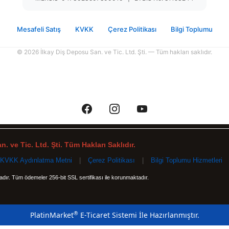
Mesafeli Satış
KVKK
Çerez Politikası
Bilgi Toplumu
© 2026 İlkay Diş Deposu San. ve Tic. Ltd. Şti. — Tüm hakları saklıdır.
. ve Tic. Ltd. Şti. Tüm Hakları Saklıdır.
KVKK Aydınlatma Metni
|
Çerez Politikası
|
Bilgi Toplumu Hizmetleri
tadır. Tüm ödemeler 256-bit SSL sertifikası ile korunmaktadır.
®
PlatinMarket
E-Ticaret Sistemi
İle Hazırlanmıştır.