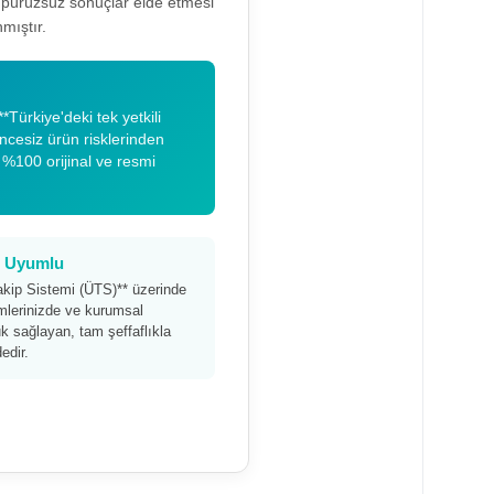
a pürüzsüz sonuçlar elde etmesi
mıştır.
*Türkiye'deki tek yetkili
encesiz ürün risklerinden
 %100 orijinal ve resmi
am Uyumlu
akip Sistemi (ÜTS)** üzerinde
timlerinizde ve kurumsal
 sağlayan, tam şeffaflıkla
edir.