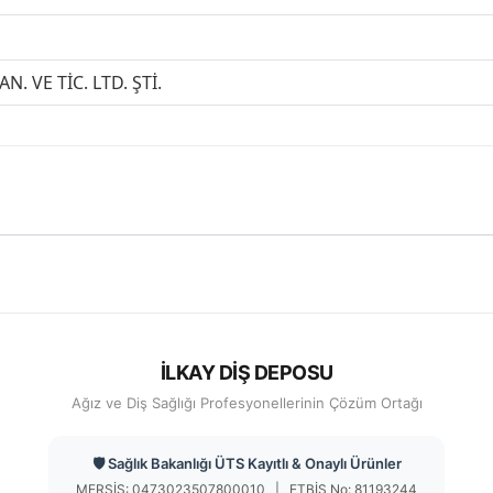
N. VE TİC. LTD. ŞTİ.
İLKAY DİŞ DEPOSU
Ağız ve Diş Sağlığı Profesyonellerinin Çözüm Ortağı
🛡️ Sağlık Bakanlığı ÜTS Kayıtlı & Onaylı Ürünler
MERSİS: 0473023507800010 | ETBİS No: 81193244