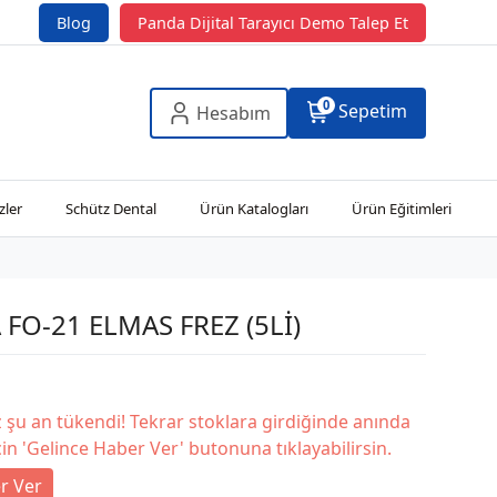
Blog
Panda Dijital Tarayıcı Demo Talep Et
0
Sepetim
Hesabım
zler
Schütz Dental
Ürün Katalogları
Ürün Eğitimleri
 FO-21 ELMAS FREZ (5Lİ)
şu an tükendi! Tekrar stoklara girdiğinde anında
in 'Gelince Haber Ver' butonuna tıklayabilirsin.
r Ver