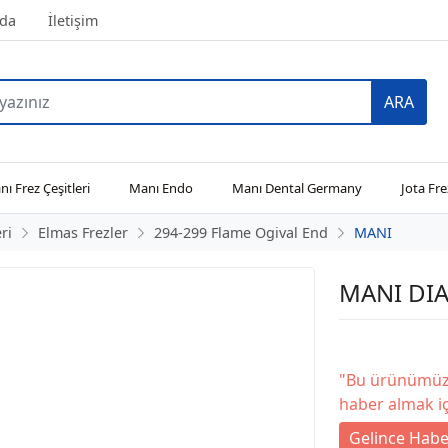
da
İletişim
ARA
ı Frez Çeşitleri
Manı Endo
Manı Dental Germany
Jota Fre
ri
Elmas Frezler
294-299 Flame Ogival End
MANI
MANI DIA
"Bu ürünümüz 
haber almak iç
Gelince Habe