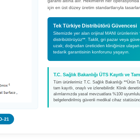
garanti altına alır. Hekimlerin her operasyond
için en üst düzey üretim standartlarıyla tasarlan
Tek Türkiye Distribütörü Güvencesi
Sitemizde yer alan orijinal MANI ürünlerinin *
distribütörüyüz**. Taklit, gri pazar veya güv
uzak; doğrudan üreticiden kliniğinize ulaşan
tedarik garantisinin konforunu yaşayın.
T.C. Sağlık Bakanlığı ÜTS Kayıtlı ve T
Tüm ürünlerimiz T.C. Sağlık Bakanlığı **Ürün T
tam kayıtlı, onaylı ve izlenebilirdir. Klinik dene
alımlarınızda yasal mevzuatlara %100 uyumluluk
belgelendirilmiş güvenli medikal cihaz statüsünd
O-21