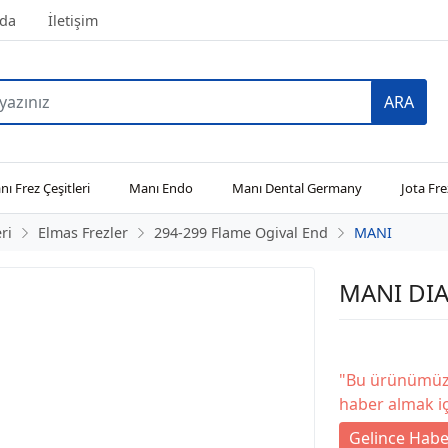
da
İletişim
ARA
ı Frez Çeşitleri
Manı Endo
Manı Dental Germany
Jota Fre
ri
Elmas Frezler
294-299 Flame Ogival End
MANI
MANI DIA
"Bu ürünümüz 
haber almak iç
Gelince Habe