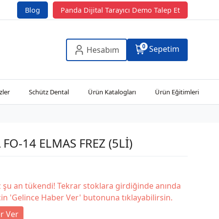
Blog
Panda Dijital Tarayıcı Demo Talep Et
0
Sepetim
Hesabım
zler
Schütz Dental
Ürün Katalogları
Ürün Eğitimleri
 FO-14 ELMAS FREZ (5Lİ)
şu an tükendi! Tekrar stoklara girdiğinde anında
in 'Gelince Haber Ver' butonuna tıklayabilirsin.
r Ver