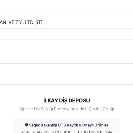
N. VE TİC. LTD. ŞTİ.
İLKAY DİŞ DEPOSU
Ağız ve Diş Sağlığı Profesyonellerinin Çözüm Ortağı
🛡️ Sağlık Bakanlığı ÜTS Kayıtlı & Onaylı Ürünler
MERSİS: 0473023507800010 | ETBİS No: 81193244