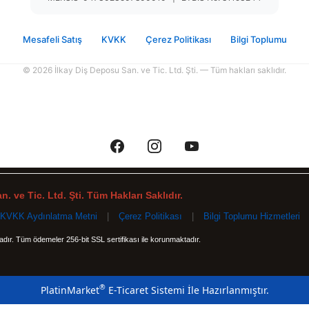
Mesafeli Satış
KVKK
Çerez Politikası
Bilgi Toplumu
© 2026 İlkay Diş Deposu San. ve Tic. Ltd. Şti. — Tüm hakları saklıdır.
. ve Tic. Ltd. Şti. Tüm Hakları Saklıdır.
KVKK Aydınlatma Metni
|
Çerez Politikası
|
Bilgi Toplumu Hizmetleri
tadır. Tüm ödemeler 256-bit SSL sertifikası ile korunmaktadır.
®
PlatinMarket
E-Ticaret Sistemi
İle Hazırlanmıştır.