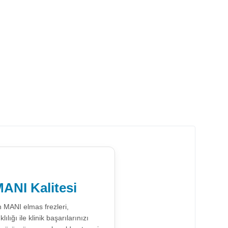
ANI Kalitesi
n MANI elmas frezleri,
ığı ile klinik başarılarınızı