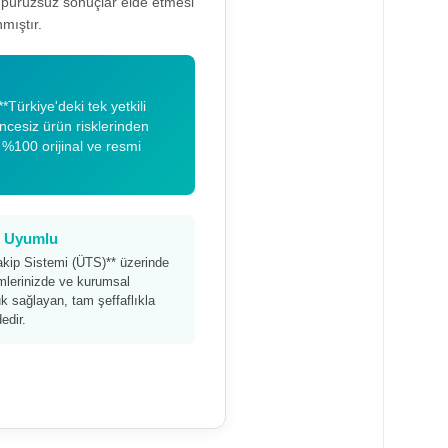
a pürüzsüz sonuçlar elde etmesi
mıştır.
*Türkiye'deki tek yetkili
encesiz ürün risklerinden
 %100 orijinal ve resmi
am Uyumlu
akip Sistemi (ÜTS)** üzerinde
timlerinizde ve kurumsal
 sağlayan, tam şeffaflıkla
edir.