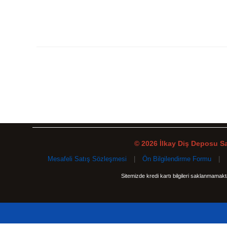
© 2026 İlkay Diş Deposu San
Mesafeli Satış Sözleşmesi
|
Ön Bilgilendirme Formu
|
Sitemizde kredi kartı bilgileri saklanmamak