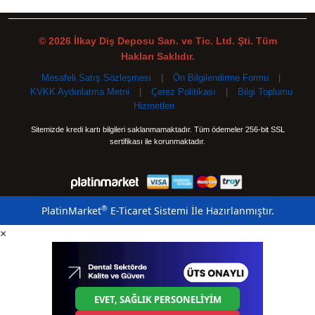
© 2026 İlkay Diş Deposu San. ve Tic. Ltd. Şti. Tüm
Hakları Saklıdır.
Mesafeli Satış Sözleşmesi
|
Ön Bilgilendirme Formu
|
KVKK Aydınlatma Metni
|
Çerez Politikası
|
Bilgi Toplumu
Hizmetleri
Sitemizde kredi kartı bilgileri saklanmamaktadır. Tüm ödemeler 256-bit SSL
sertifikası ile korunmaktadır.
®
PlatinMarket
E-Ticaret Sistemi
İle Hazırlanmıştır.
×
EVET, SAĞLIK PERSONELİYİM