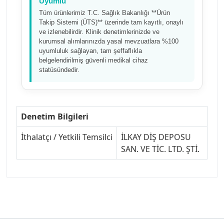
Uyumlu
Tüm ürünlerimiz T.C. Sağlık Bakanlığı **Ürün
Takip Sistemi (ÜTS)** üzerinde tam kayıtlı, onaylı
ve izlenebilirdir. Klinik denetimlerinizde ve
kurumsal alımlarınızda yasal mevzuatlara %100
uyumluluk sağlayan, tam şeffaflıkla
belgelendirilmiş güvenli medikal cihaz
statüsündedir.
Denetim Bilgileri
İthalatçı / Yetkili Temsilci
İLKAY DİŞ DEPOSU
SAN. VE TİC. LTD. ŞTİ.