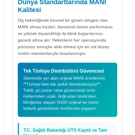
Dünya Standartlarında MANI
Kalitesi
Diş hekimliğinde küresel bir güven simgesi olan
MANI elmas frezleri, benzersiz kesim performansı
ve yüksek dayanıklılığı ile klinik başarılarınızı
garanti altına alır. Hekimlerin her operasyonda
pürüzsüz sonuçlar elde etmesi için en üst düzey
üretim standartlarıyla tasarlanmıştır.
Tek Türkiye Distribütörü Güvencesi
Sitemizde yer alan orijinal MANI ürünlerinin
**Türkiye'deki tek yetkili distribütörüyüz**.
Taklit, gri pazar veya güvencesiz ürün
risklerinden uzak; doğrudan üreticiden
kliniğinize ulaşan %100 orijinal ve resmi
tedarik garantisinin konforunu yaşayın.
T.C. Sağlık Bakanlığı ÜTS Kayıtlı ve Tam