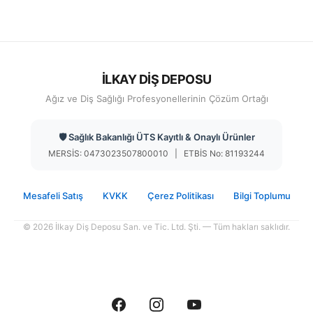
İLKAY DİŞ DEPOSU
Ağız ve Diş Sağlığı Profesyonellerinin Çözüm Ortağı
🛡️ Sağlık Bakanlığı ÜTS Kayıtlı & Onaylı Ürünler
MERSİS: 0473023507800010 | ETBİS No: 81193244
Mesafeli Satış
KVKK
Çerez Politikası
Bilgi Toplumu
© 2026 İlkay Diş Deposu San. ve Tic. Ltd. Şti. — Tüm hakları saklıdır.