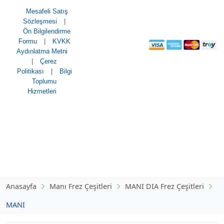
Mesafeli Satış
Sözleşmesi
|
Ön Bilgilendirme
Formu
|
KVKK
Aydınlatma Metni
|
Çerez
Politikası
|
Bilgi
Toplumu
Hizmetleri
Sitemizde kredi kartı
bilgileri
saklanmamaktadır.
Tüm ödemeler 256-bit
SSL sertifikası ile
korunmaktadır.
Anasayfa
Manı Frez Çeşitleri
MANI DIA Frez Çeşitleri
MANI