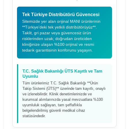
Tek Türkiye Distribütörü Güvencesi
Sitemizde yer alan orijinal MANI ürünlerinin
**Türkiye'deki tek yetkili distribütörüyüz**.
Taklit, gri pazar veya güvencesiz ürün
risklerinden uzak; doğrudan üreticiden
kliniğinize ulaşan %100 orijinal ve resmi
tedarik garantisinin konforunu yaşayın.
T.C. Sağlık Bakanlığı ÜTS Kayıtlı ve Tam
Uyumlu
Tüm ürünlerimiz T.C. Sağlık Bakanlığı **Ürün
Takip Sistemi (ÜTS)** üzerinde tam kayıtlı, onaylı
ve izlenebilirdir. Klinik denetimlerinizde ve
kurumsal alımlarınızda yasal mevzuatlara %100
uyumluluk sağlayan, tam şeffaflıkla
belgelendirilmiş güvenli medikal cihaz
statüsündedir.