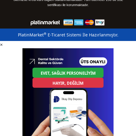
sertifikası ile korunmaktadır.
®
PlatinMarket
E-Ticaret Sistemi
İle Hazırlanmıştır.
×
EVET, SAĞLIK PERSONELİYİM
HAYIR, DEĞİLİM