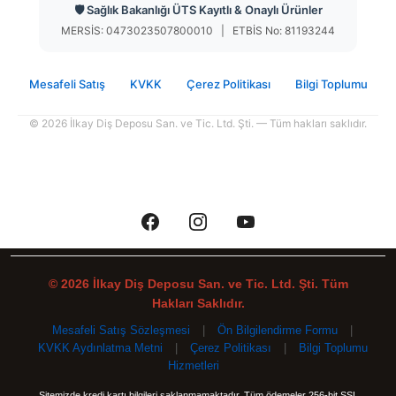
🛡️ Sağlık Bakanlığı ÜTS Kayıtlı & Onaylı Ürünler
MERSİS: 0473023507800010 | ETBİS No: 81193244
Mesafeli Satış
KVKK
Çerez Politikası
Bilgi Toplumu
© 2026 İlkay Diş Deposu San. ve Tic. Ltd. Şti. — Tüm hakları saklıdır.
© 2026 İlkay Diş Deposu San. ve Tic. Ltd. Şti. Tüm
Hakları Saklıdır.
Mesafeli Satış Sözleşmesi
|
Ön Bilgilendirme Formu
|
KVKK Aydınlatma Metni
|
Çerez Politikası
|
Bilgi Toplumu
Hizmetleri
Sitemizde kredi kartı bilgileri saklanmamaktadır. Tüm ödemeler 256-bit SSL