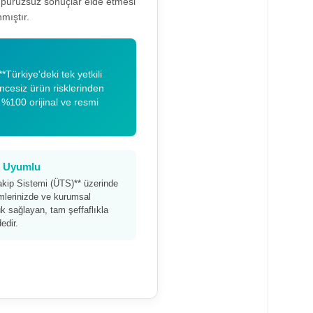
a pürüzsüz sonuçlar elde etmesi
mıştır.
*Türkiye'deki tek yetkili
encesiz ürün risklerinden
 %100 orijinal ve resmi
am Uyumlu
akip Sistemi (ÜTS)** üzerinde
timlerinizde ve kurumsal
 sağlayan, tam şeffaflıkla
edir.