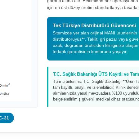
garanti altına alır. Hekimlerin her operasyond
için en üst düzey üretim standartlarıyla tasarlan
Tek Türkiye Distribütörü Güvencesi
Sitemizde yer alan orijinal MANI ürünlerinin *
distribütörüyüz**. Taklit, gri pazar veya güv
uzak; doğrudan üreticiden kliniğinize ulaşan
tedarik garantisinin konforunu yaşayın.
T.C. Sağlık Bakanlığı ÜTS Kayıtlı ve T
Tüm ürünlerimiz T.C. Sağlık Bakanlığı **Ürün T
tam kayıtlı, onaylı ve izlenebilirdir. Klinik dene
alımlarınızda yasal mevzuatlara %100 uyumluluk
belgelendirilmiş güvenli medikal cihaz statüsünd
C-31