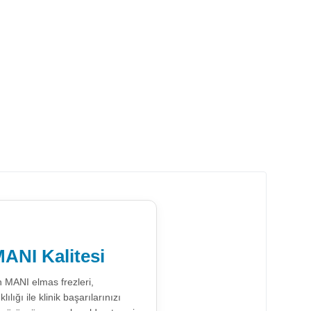
ANI Kalitesi
n MANI elmas frezleri,
ığı ile klinik başarılarınızı