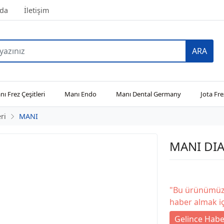
da
İletişim
ARA
ı Frez Çeşitleri
Manı Endo
Manı Dental Germany
Jota Fre
ri
MANI
MANI DIA
"Bu ürünümüz 
haber almak iç
Gelince Habe