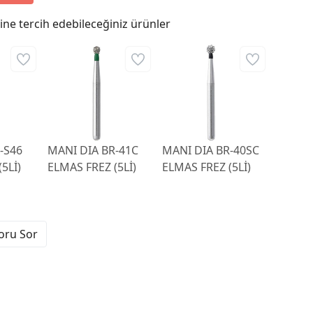
ne tercih edebileceğiniz ürünler
-S46
MANI DIA BR-41C
MANI DIA BR-40SC
5Lİ)
ELMAS FREZ (5Lİ)
ELMAS FREZ (5Lİ)
Soru Sor