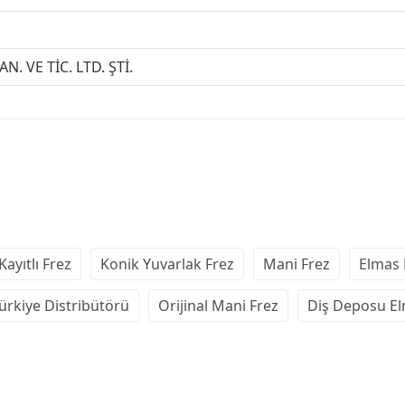
N. VE TİC. LTD. ŞTİ.
Kayıtlı Frez
Konik Yuvarlak Frez
Mani Frez
Elmas 
ürkiye Distribütörü
Orijinal Mani Frez
Diş Deposu El