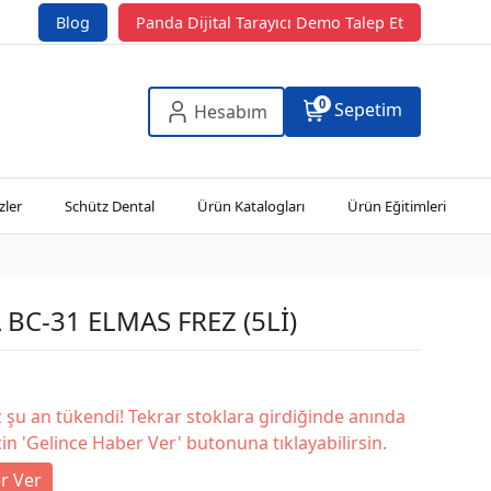
Blog
Panda Dijital Tarayıcı Demo Talep Et
0
Sepetim
Hesabım
zler
Schütz Dental
Ürün Katalogları
Ürün Eğitimleri
 BC-31 ELMAS FREZ (5Lİ)
şu an tükendi! Tekrar stoklara girdiğinde anında
in 'Gelince Haber Ver' butonuna tıklayabilirsin.
r Ver