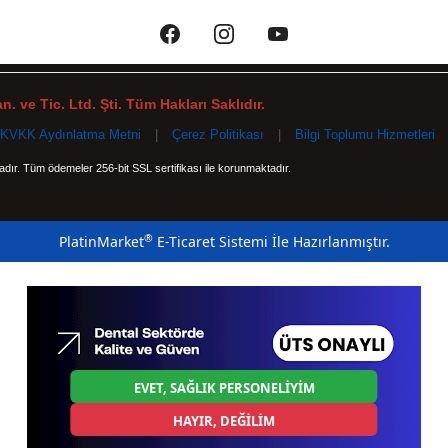
. ve Tic. Ltd. Şti. Tüm Hakları Saklıdır.
KVKK Aydınlatma Metni
|
Çerez Politikası
|
Bilgi Toplumu Hizmetleri
tadır. Tüm ödemeler 256-bit SSL sertifikası ile korunmaktadır.
®
PlatinMarket
E-Ticaret Sistemi
İle Hazırlanmıştır.
EVET, SAĞLIK PERSONELİYİM
HAYIR, DEĞİLİM