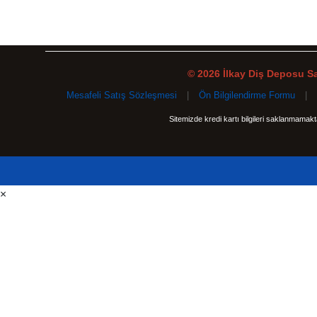
© 2026 İlkay Diş Deposu San
Mesafeli Satış Sözleşmesi
|
Ön Bilgilendirme Formu
|
Sitemizde kredi kartı bilgileri saklanmamak
×