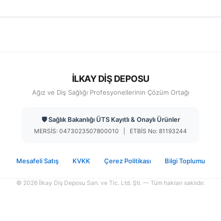
İLKAY DİŞ DEPOSU
Ağız ve Diş Sağlığı Profesyonellerinin Çözüm Ortağı
🛡️ Sağlık Bakanlığı ÜTS Kayıtlı & Onaylı Ürünler
MERSİS: 0473023507800010 | ETBİS No: 81193244
Mesafeli Satış
KVKK
Çerez Politikası
Bilgi Toplumu
© 2026 İlkay Diş Deposu San. ve Tic. Ltd. Şti. — Tüm hakları saklıdır.