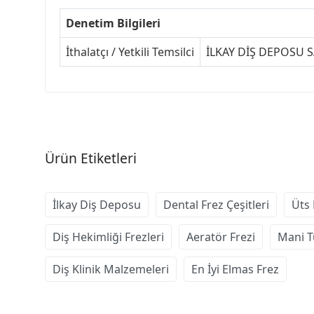
Denetim Bilgileri
İthalatçı / Yetkili Temsilci
İLKAY DİŞ DEPOSU SA
Ürün Etiketleri
İlkay Diş Deposu
Dental Frez Çeşitleri
Üts 
Diş Hekimliği Frezleri
Aeratör Frezi
Mani T
Diş Klinik Malzemeleri
En İyi Elmas Frez