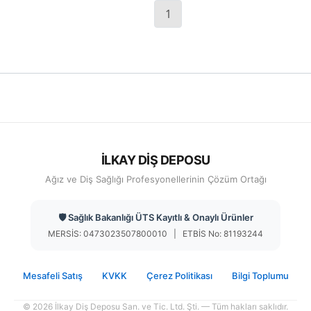
1
İLKAY DİŞ DEPOSU
Ağız ve Diş Sağlığı Profesyonellerinin Çözüm Ortağı
🛡️ Sağlık Bakanlığı ÜTS Kayıtlı & Onaylı Ürünler
MERSİS: 0473023507800010 | ETBİS No: 81193244
Mesafeli Satış
KVKK
Çerez Politikası
Bilgi Toplumu
© 2026 İlkay Diş Deposu San. ve Tic. Ltd. Şti. — Tüm hakları saklıdır.