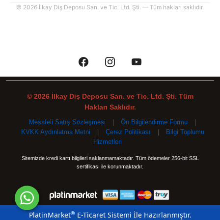
© 2026 İlkay Diş Deposu San. ve Tic. Ltd. Şti. — Tüm hakları saklıdır.
© 2026 İlkay Diş Deposu San. ve Tic. Ltd. Şti. Tüm
Hakları Saklıdır.
Mesafeli Satış Sözleşmesi
|
Ön Bilgilendirme Formu
|
KVKK Aydınlatma Metni
|
Çerez Politikası
|
Bilgi Toplumu
Hizmetleri
Sitemizde kredi kartı bilgileri saklanmamaktadır. Tüm ödemeler 256-bit SSL
sertifikası ile korunmaktadır.
®
PlatinMarket
E-Ticaret Sistemi
İle Hazırlanmıştır.