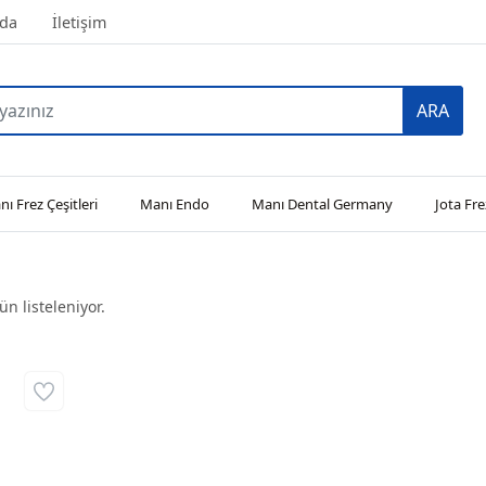
da
İletişim
ARA
ı Frez Çeşitleri
Manı Endo
Manı Dental Germany
Jota Fre
n listeleniyor.