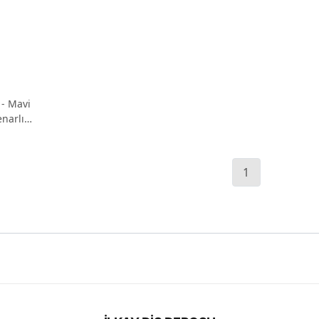
 - Mavi
narlı
1