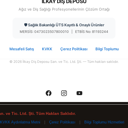
İLKAY DİŞ DEPOSU
Ağız ve Diş Sağlığı Profesyonellerinin Çözüm Ortağı
🛡️ Sağlık Bakanlığı ÜTS Kayıtlı & Onaylı Ürünler
MERSİS: 0473023507800010 | ETBİS No: 81193244
Mesafeli Satış
KVKK
Çerez Politikası
Bilgi Toplumu
© 2026 İlkay Diş Deposu San. ve Tic. Ltd. Şti. — Tüm hakları saklıdır.
. ve Tic. Ltd. Şti. Tüm Hakları Saklıdır.
KVKK Aydınlatma Metni
|
Çerez Politikası
|
Bilgi Toplumu Hizmetleri