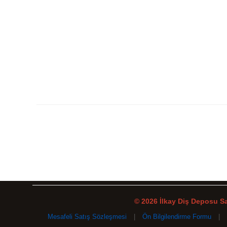
© 2026 İlkay Diş Deposu San
Mesafeli Satış Sözleşmesi
|
Ön Bilgilendirme Formu
|