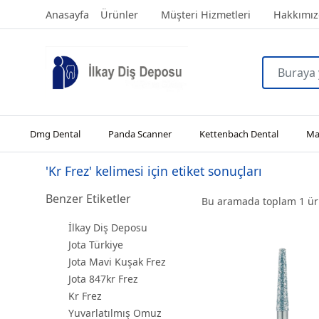
Anasayfa
Ürünler
Müşteri Hizmetleri
Hakkımız
Dmg Dental
Panda Scanner
Kettenbach Dental
Man
'Kr Frez' kelimesi için etiket sonuçları
Benzer Etiketler
Bu aramada toplam
1
ürü
İlkay Diş Deposu
Jota Türkiye
Jota Mavi Kuşak Frez
Jota 847kr Frez
Kr Frez
Yuvarlatılmış Omuz