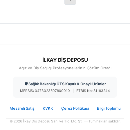
İLKAY DİŞ DEPOSU
Ağız ve Diş Sağlığı Profesyonellerinin Çözüm Ortağı
🛡️ Sağlık Bakanlığı ÜTS Kayıtlı & Onaylı Ürünler
MERSİS: 0473023507800010 | ETBİS No: 81193244
Mesafeli Satış
KVKK
Çerez Politikası
Bilgi Toplumu
© 2026 İlkay Diş Deposu San. ve Tic. Ltd. Şti. — Tüm hakları saklıdır.