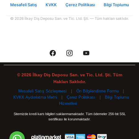
Mesafeli Satış
KVKK
Çerez Politikası
Bilgi Toplumu
© 2026 İlkay Diş Deposu San. ve Tic. Ltd. Şti. — Tüm hakları saklıdır.
© 2026 İlkay Diş Deposu San. ve Tic. Ltd. Şti. Tüm
Hakları Saklıdır.
Mesafeli Satış Sözleşmesi
|
Ön Bilgilendirme Formu
|
KVKK Aydınlatma Metni
|
Çerez Politikası
|
Bilgi Toplumu
Hizmetleri
Sitemizde kredi kartı bilgileri saklanmamaktadır. Tüm ödemeler 256-bit SSL
sertifikası ile korunmaktadır.