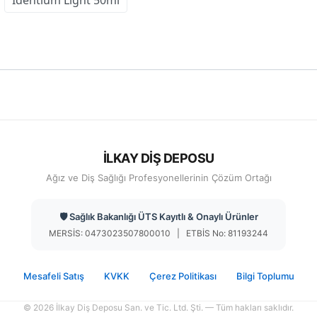
İdentium Light 50ml
İLKAY DİŞ DEPOSU
Ağız ve Diş Sağlığı Profesyonellerinin Çözüm Ortağı
🛡️ Sağlık Bakanlığı ÜTS Kayıtlı & Onaylı Ürünler
MERSİS: 0473023507800010 | ETBİS No: 81193244
Mesafeli Satış
KVKK
Çerez Politikası
Bilgi Toplumu
© 2026 İlkay Diş Deposu San. ve Tic. Ltd. Şti. — Tüm hakları saklıdır.