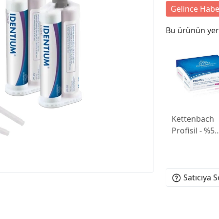
Gelince Habe
Bu ürünün yeri
Kettenbach
Profisil - %5
Sodyum Flor
Diş Verniği
30x0,5ml
Satıcıya 