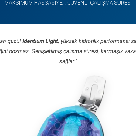
MAKSIMUM HASSASIYET, GÜVENLI ÇALIŞMA SÜRESI
şkan gücü!
Identium Light
, yüksek hidrofilik performansı 
liğini bozmaz. Genişletilmiş çalışma süresi, karmaşık va
sağlar."