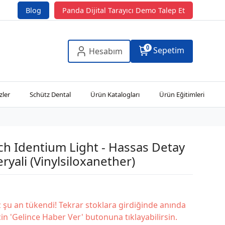
Blog
Panda Dijital Tarayıcı Demo Talep Et
0
Sepetim
Hesabım
zler
Schütz Dental
Ürün Katalogları
Ürün Eğitimleri
h Identium Light - Hassas Detay
ryali (Vinylsiloxanether)
şu an tükendi! Tekrar stoklara girdiğinde anında
in 'Gelince Haber Ver' butonuna tıklayabilirsin.