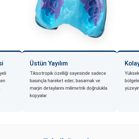
si
Üstün Yayılım
Kola
yeli
Tiksotropik özelliği sayesinde sadece
Yüksek 
ken
basınçla hareket eder; basamak ve
bölgele
.
marjin detaylarını milimetrik doğrulukla
yüzeyin
kopyalar.