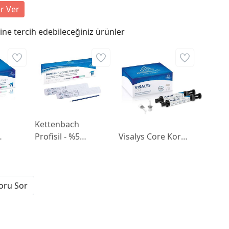
r Ver
ne tercih edebileceğiniz ürünler
Kettenbach
Kettenbach
Profisil - %5
Visalys Core Kor
ürlü
Sodyum Florürlü
Yapım Kompoziti
Diş Verniği
2x5ml (9g) Çift
6x0,5ml
Şırınga (Dentin)
Soru Sor