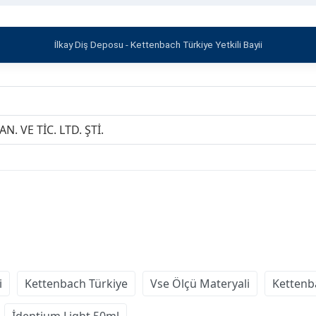
İlkay Diş Deposu - Kettenbach Türkiye Yetkili Bayii
N. VE TİC. LTD. ŞTİ.
i
Kettenbach Türkiye
Vse Ölçü Materyali
Kettenb