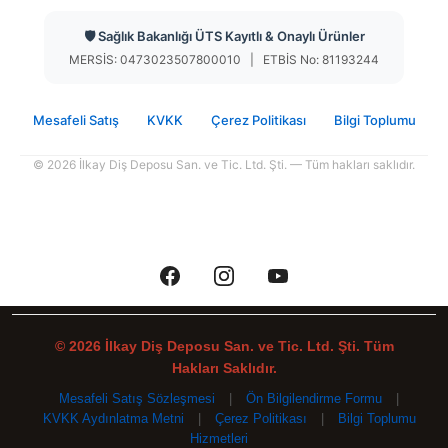
🛡️ Sağlık Bakanlığı ÜTS Kayıtlı & Onaylı Ürünler
MERSİS: 0473023507800010 | ETBİS No: 81193244
Mesafeli Satış
KVKK
Çerez Politikası
Bilgi Toplumu
© 2026 İlkay Diş Deposu San. ve Tic. Ltd. Şti. — Tüm hakları saklıdır.
© 2026 İlkay Diş Deposu San. ve Tic. Ltd. Şti. Tüm
Hakları Saklıdır.
Mesafeli Satış Sözleşmesi
|
Ön Bilgilendirme Formu
|
KVKK Aydınlatma Metni
|
Çerez Politikası
|
Bilgi Toplumu
Hizmetleri