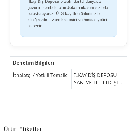
İlkay Diş Deposu
olarak, dental dünyada
güvenin sembolü olan
Jota
markasını sizlerle
buluşturuyoruz. ÜTS kayıtlı ürünlerimizle
kliniğinizde İsviçre kalitesini ve hassasiyetini
hissedin.
Denetim Bilgileri
İthalatçı / Yetkili Temsilci
İLKAY DİŞ DEPOSU
SAN. VE TİC. LTD. ŞTİ.
Ürün Etiketleri