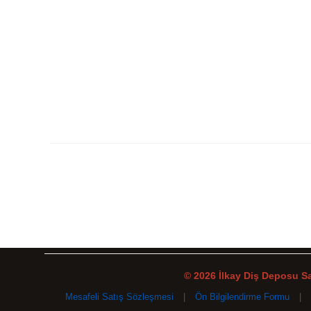
© 2026 İlkay Diş Deposu San
Mesafeli Satış Sözleşmesi
|
Ön Bilgilendirme Formu
|