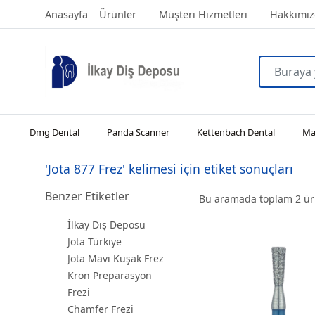
Anasayfa
Ürünler
Müşteri Hizmetleri
Hakkımız
Dmg Dental
Panda Scanner
Kettenbach Dental
Man
'Jota 877 Frez' kelimesi için etiket sonuçları
Benzer Etiketler
Bu aramada toplam
2
ürü
İlkay Diş Deposu
Jota Türkiye
Jota Mavi Kuşak Frez
Kron Preparasyon
Frezi
Chamfer Frezi