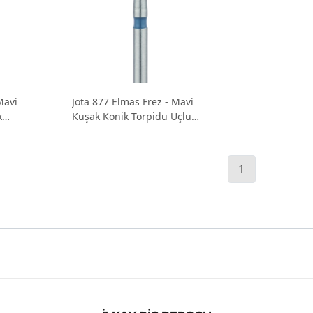
Mavi
Jota 877 Elmas Frez - Mavi
k
Kuşak Konik Torpidu Uçlu
rezi
Chamfer Frezi
1