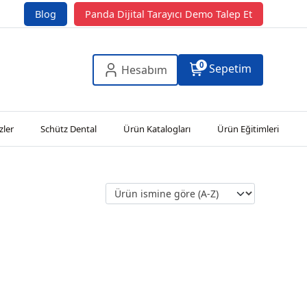
Blog
Panda Dijital Tarayıcı Demo Talep Et
0
Sepetim
Hesabım
zler
Schütz Dental
Ürün Katalogları
Ürün Eğitimleri