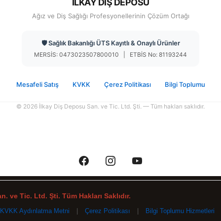
İLKAY DİŞ DEPOSU
Ağız ve Diş Sağlığı Profesyonellerinin Çözüm Ortağı
🛡️ Sağlık Bakanlığı ÜTS Kayıtlı & Onaylı Ürünler
MERSİS: 0473023507800010 | ETBİS No: 81193244
Mesafeli Satış
KVKK
Çerez Politikası
Bilgi Toplumu
© 2026 İlkay Diş Deposu San. ve Tic. Ltd. Şti. — Tüm hakları saklıdır.
. ve Tic. Ltd. Şti. Tüm Hakları Saklıdır.
KVKK Aydınlatma Metni
|
Çerez Politikası
|
Bilgi Toplumu Hizmetleri