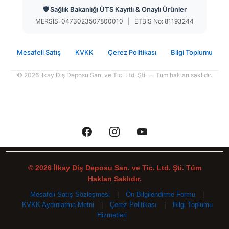
🛡️ Sağlık Bakanlığı ÜTS Kayıtlı & Onaylı Ürünler
MERSİS: 0473023507800010 | ETBİS No: 81193244
Mesafeli Satış
KVKK
Çerez Politikası
Bilgi Toplumu
© 2026 İlkay Diş Deposu San. ve Tic. Ltd. Şti. — Tüm hakları saklıdır.
© 2026 İlkay Diş Deposu San. ve Tic. Ltd. Şti. Tüm
Hakları Saklıdır.
Mesafeli Satış Sözleşmesi
|
Ön Bilgilendirme Formu
|
KVKK Aydınlatma Metni
|
Çerez Politikası
|
Bilgi Toplumu
Hizmetleri