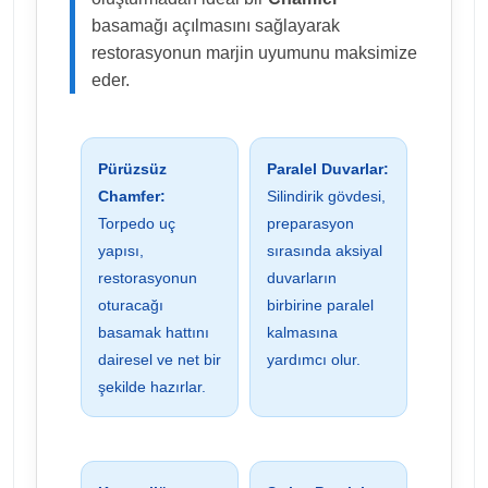
basamağı açılmasını sağlayarak
restorasyonun marjin uyumunu maksimize
eder.
Pürüzsüz
Paralel Duvarlar:
Chamfer:
Silindirik gövdesi,
Torpedo uç
preparasyon
yapısı,
sırasında aksiyal
restorasyonun
duvarların
oturacağı
birbirine paralel
basamak hattını
kalmasına
dairesel ve net bir
yardımcı olur.
şekilde hazırlar.