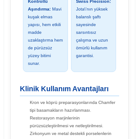
Kontrollü
Swiss Precision:
Aşındırma:
Mavi
Jota\'nın yüksek
kuşak elmas
balanslı şaftı
yapısı, hem etkili
sayesinde
madde
sarsıntısız
uzaklaştırma hem
çalışma ve uzun
de pürüzsüz
ömürlü kullanım
yüzey bitimi
garantisi.
sunar.
Klinik Kullanım Avantajları
Kron ve köprü preparasyonlarında Chamfer
tipi basamakların hazırlanması.
Restorasyon marjinlerinin
pürüzsüzleştirilmesi ve netleştirilmesi.
Zirkonyum ve metal destekli porselenlerin