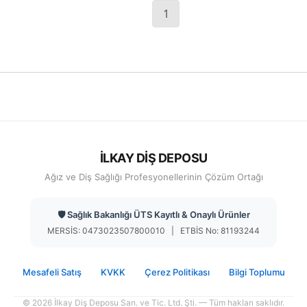
1
İLKAY DİŞ DEPOSU
Ağız ve Diş Sağlığı Profesyonellerinin Çözüm Ortağı
🛡️ Sağlık Bakanlığı ÜTS Kayıtlı & Onaylı Ürünler
MERSİS: 0473023507800010 | ETBİS No: 81193244
Mesafeli Satış
KVKK
Çerez Politikası
Bilgi Toplumu
© 2026 İlkay Diş Deposu San. ve Tic. Ltd. Şti. — Tüm hakları saklıdır.