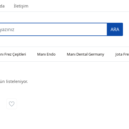
da
İletişim
ARA
ı Frez Çeşitleri
Manı Endo
Manı Dental Germany
Jota Fre
n listeleniyor.