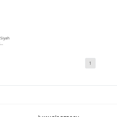
 Siyah
k
1