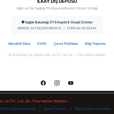
İLKAY DİŞ DEPOSU
Ağız ve Diş Sağlığı Profesyonellerinin Çözüm Ortağı
🛡️ Sağlık Bakanlığı ÜTS Kayıtlı & Onaylı Ürünler
MERSİS: 0473023507800010 | ETBİS No: 81193244
Mesafeli Satış
KVKK
Çerez Politikası
Bilgi Toplumu
© 2026 İlkay Diş Deposu San. ve Tic. Ltd. Şti. — Tüm hakları saklıdır.
. ve Tic. Ltd. Şti. Tüm Hakları Saklıdır.
KVKK Aydınlatma Metni
|
Çerez Politikası
|
Bilgi Toplumu Hizmetleri