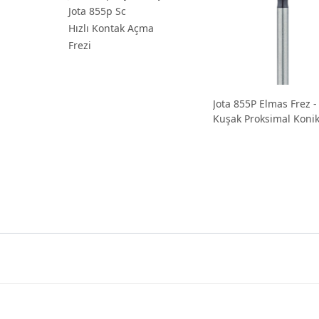
Jota 855p Sc
Hızlı Kontak Açma
Frezi
Jota 855P Elmas Frez -
Kuşak Proksimal Koni
Yuvarlak Uçlu Süper
Aşındırıcı Frez