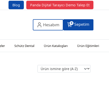
Blog
Panda Dijital Tarayıcı Demo Talep Et
0
Sepetim
Hesabım
zler
Schütz Dental
Ürün Katalogları
Ürün Eğitimleri