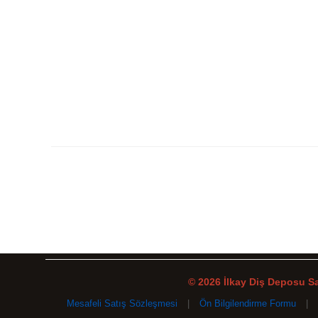
© 2026 İlkay Diş Deposu San
Mesafeli Satış Sözleşmesi
|
Ön Bilgilendirme Formu
|