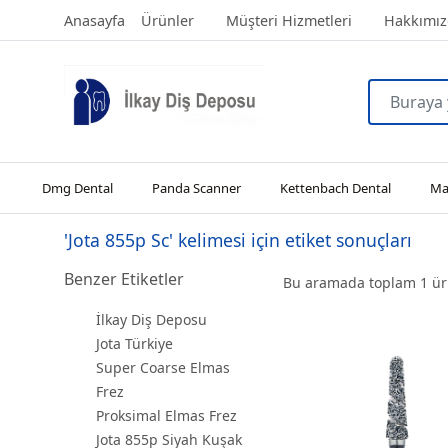
Anasayfa
Ürünler
Müşteri Hizmetleri
Hakkımız
Dmg Dental
Panda Scanner
Kettenbach Dental
Man
'Jota 855p Sc' kelimesi için etiket sonuçları
Benzer Etiketler
Bu aramada toplam
1
ürü
İlkay Diş Deposu
Jota Türkiye
Super Coarse Elmas
Frez
Proksimal Elmas Frez
Jota 855p Siyah Kuşak