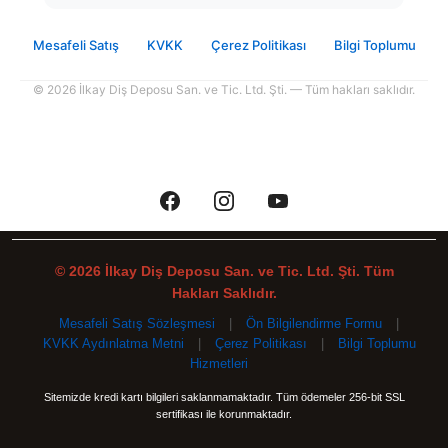
Mesafeli Satış
KVKK
Çerez Politikası
Bilgi Toplumu
© 2026 İlkay Diş Deposu San. ve Tic. Ltd. Şti. — Tüm hakları saklıdır.
© 2026 İlkay Diş Deposu San. ve Tic. Ltd. Şti. Tüm
Hakları Saklıdır.
Mesafeli Satış Sözleşmesi
|
Ön Bilgilendirme Formu
|
KVKK Aydınlatma Metni
|
Çerez Politikası
|
Bilgi Toplumu
Hizmetleri
Sitemizde kredi kartı bilgileri saklanmamaktadır. Tüm ödemeler 256-bit SSL
sertifikası ile korunmaktadır.