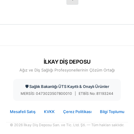
İLKAY DİŞ DEPOSU
Ağız ve Diş Sağlığı Profesyonellerinin Çözüm Ortağı
🛡️ Sağlık Bakanlığı ÜTS Kayıtlı & Onaylı Ürünler
MERSİS: 0473023507800010 | ETBİS No: 81193244
Mesafeli Satış
KVKK
Çerez Politikası
Bilgi Toplumu
© 2026 İlkay Diş Deposu San. ve Tic. Ltd. Şti. — Tüm hakları saklıdır.