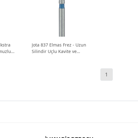
Ekstra
Jota 837 Elmas Frez - Uzun
Omuzlu
Silindir Uçlu Kavite ve
Preparasyon Frezi
1