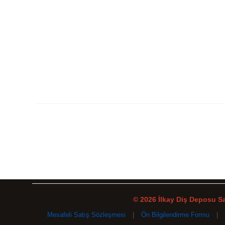
© 2026 İlkay Diş Deposu San
Mesafeli Satış Sözleşmesi
|
Ön Bilgilendirme Formu
|