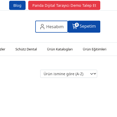
Blog
Panda Dijital Tarayıcı Demo Talep Et
0
Sepetim
Hesabım
zler
Schütz Dental
Ürün Katalogları
Ürün Eğitimleri