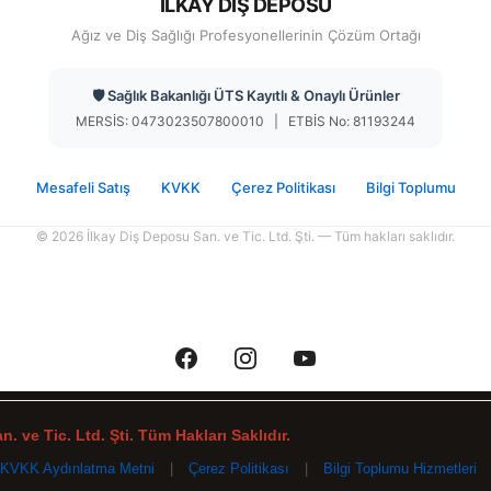
İLKAY DİŞ DEPOSU
Ağız ve Diş Sağlığı Profesyonellerinin Çözüm Ortağı
🛡️ Sağlık Bakanlığı ÜTS Kayıtlı & Onaylı Ürünler
MERSİS: 0473023507800010 | ETBİS No: 81193244
Mesafeli Satış
KVKK
Çerez Politikası
Bilgi Toplumu
© 2026 İlkay Diş Deposu San. ve Tic. Ltd. Şti. — Tüm hakları saklıdır.
. ve Tic. Ltd. Şti. Tüm Hakları Saklıdır.
KVKK Aydınlatma Metni
|
Çerez Politikası
|
Bilgi Toplumu Hizmetleri