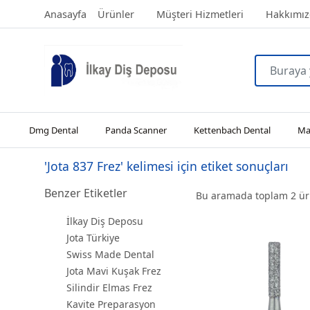
Anasayfa
Ürünler
Müşteri Hizmetleri
Hakkımız
Dmg Dental
Panda Scanner
Kettenbach Dental
Man
'Jota 837 Frez' kelimesi için etiket sonuçları
Benzer Etiketler
Bu aramada toplam
2
ürü
İlkay Diş Deposu
Jota Türkiye
Swiss Made Dental
Jota Mavi Kuşak Frez
Silindir Elmas Frez
Kavite Preparasyon