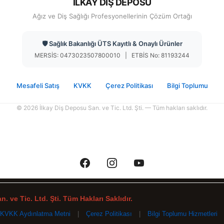
İLKAY DİŞ DEPOSU
Ağız ve Diş Sağlığı Profesyonellerinin Çözüm Ortağı
🛡️ Sağlık Bakanlığı ÜTS Kayıtlı & Onaylı Ürünler
MERSİS: 0473023507800010 | ETBİS No: 81193244
Mesafeli Satış
KVKK
Çerez Politikası
Bilgi Toplumu
© 2026 İlkay Diş Deposu San. ve Tic. Ltd. Şti. — Tüm hakları saklıdır.
. ve Tic. Ltd. Şti. Tüm Hakları Saklıdır.
KVKK Aydınlatma Metni
|
Çerez Politikası
|
Bilgi Toplumu Hizmetleri