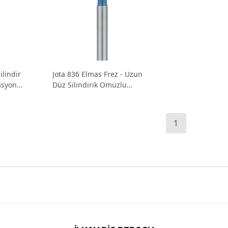
ilindir
Jota 836 Elmas Frez - Uzun
asyon
Düz Silindirik Omuzlu
Basamak Frezi
1