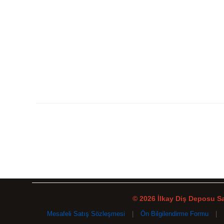
© 2026 İlkay Diş Deposu San
Mesafeli Satış Sözleşmesi
|
Ön Bilgilendirme Formu
|