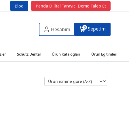
Blog
Panda Dijital Tarayıcı Demo Talep Et
0
Sepetim
Hesabım
zler
Schütz Dental
Ürün Katalogları
Ürün Eğitimleri