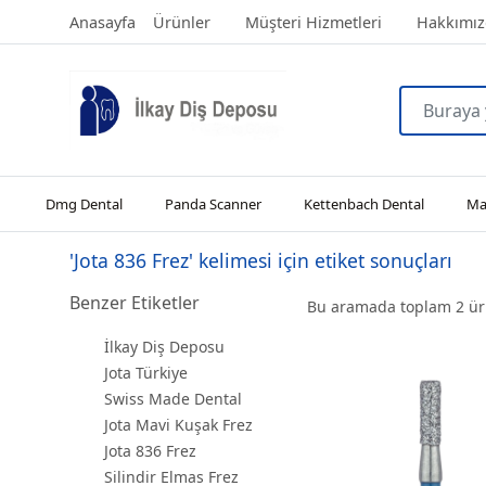
Anasayfa
Ürünler
Müşteri Hizmetleri
Hakkımız
Dmg Dental
Panda Scanner
Kettenbach Dental
Man
'Jota 836 Frez' kelimesi için etiket sonuçları
Benzer Etiketler
Bu aramada toplam
2
ürü
İlkay Diş Deposu
Jota Türkiye
Swiss Made Dental
Jota Mavi Kuşak Frez
Jota 836 Frez
Silindir Elmas Frez