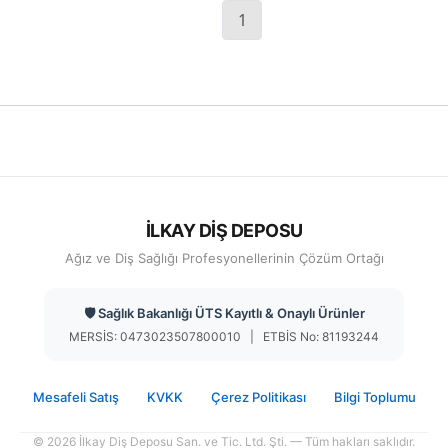
1
İLKAY DİŞ DEPOSU
Ağız ve Diş Sağlığı Profesyonellerinin Çözüm Ortağı
🛡️ Sağlık Bakanlığı ÜTS Kayıtlı & Onaylı Ürünler
MERSİS: 0473023507800010 | ETBİS No: 81193244
Mesafeli Satış
KVKK
Çerez Politikası
Bilgi Toplumu
© 2026 İlkay Diş Deposu San. ve Tic. Ltd. Şti. — Tüm hakları saklıdır.