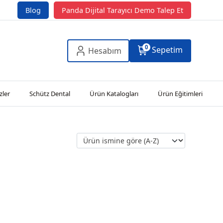
Blog
Panda Dijital Tarayıcı Demo Talep Et
0
Sepetim
Hesabım
zler
Schütz Dental
Ürün Katalogları
Ürün Eğitimleri