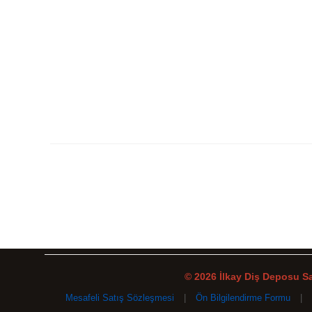
© 2026 İlkay Diş Deposu San
Mesafeli Satış Sözleşmesi
|
Ön Bilgilendirme Formu
|