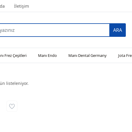
da
İletişim
ARA
ı Frez Çeşitleri
Manı Endo
Manı Dental Germany
Jota Fre
n listeleniyor.