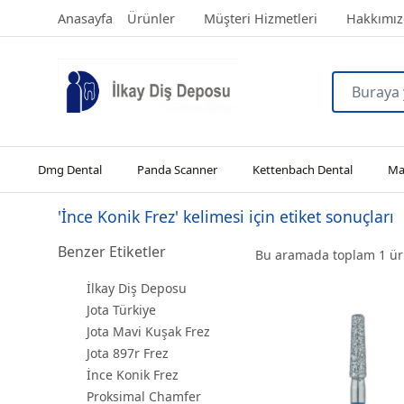
Anasayfa
Ürünler
Müşteri Hizmetleri
Hakkımız
Dmg Dental
Panda Scanner
Kettenbach Dental
Man
'İnce Konik Frez' kelimesi için etiket sonuçları
Benzer Etiketler
Bu aramada toplam
1
ürü
İlkay Diş Deposu
Jota Türkiye
Jota Mavi Kuşak Frez
Jota 897r Frez
İnce Konik Frez
Proksimal Chamfer