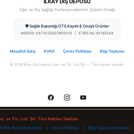
İLKAY DİŞ DEPOSU
Ağız ve Diş Sağlığı Profesyonellerinin Çözüm Ortağı
🛡️ Sağlık Bakanlığı ÜTS Kayıtlı & Onaylı Ürünler
MERSİS: 0473023507800010 | ETBİS No: 81193244
Mesafeli Satış
KVKK
Çerez Politikası
Bilgi Toplumu
© 2026 İlkay Diş Deposu San. ve Tic. Ltd. Şti. — Tüm hakları saklıdır.
. ve Tic. Ltd. Şti. Tüm Hakları Saklıdır.
KVKK Aydınlatma Metni
|
Çerez Politikası
|
Bilgi Toplumu Hizmetleri