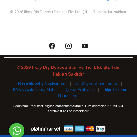
© 2026 İlkay Diş Deposu San. ve Tic. Ltd. Şti. — Tüm hakları saklıdır.
© 2026 İlkay Diş Deposu San. ve Tic. Ltd. Şti. Tüm
Hakları Saklıdır.
Mesafeli Satış Sözleşmesi
|
Ön Bilgilendirme Formu
|
KVKK Aydınlatma Metni
|
Çerez Politikası
|
Bilgi Toplumu
Hizmetleri
Sitemizde kredi kartı bilgileri saklanmamaktadır. Tüm ödemeler 256-bit SSL
sertifikası ile korunmaktadır.