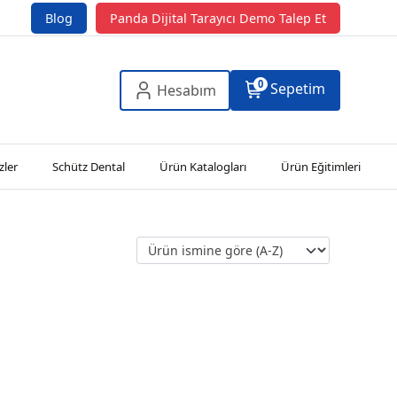
Blog
Panda Dijital Tarayıcı Demo Talep Et
0
Sepetim
Hesabım
zler
Schütz Dental
Ürün Katalogları
Ürün Eğitimleri