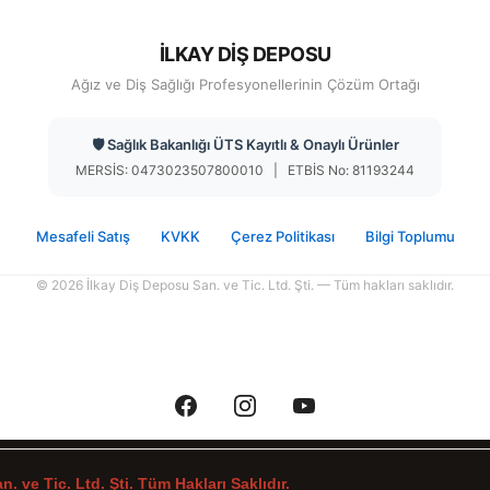
İLKAY DİŞ DEPOSU
Ağız ve Diş Sağlığı Profesyonellerinin Çözüm Ortağı
🛡️ Sağlık Bakanlığı ÜTS Kayıtlı & Onaylı Ürünler
MERSİS: 0473023507800010 | ETBİS No: 81193244
Mesafeli Satış
KVKK
Çerez Politikası
Bilgi Toplumu
© 2026 İlkay Diş Deposu San. ve Tic. Ltd. Şti. — Tüm hakları saklıdır.
. ve Tic. Ltd. Şti. Tüm Hakları Saklıdır.