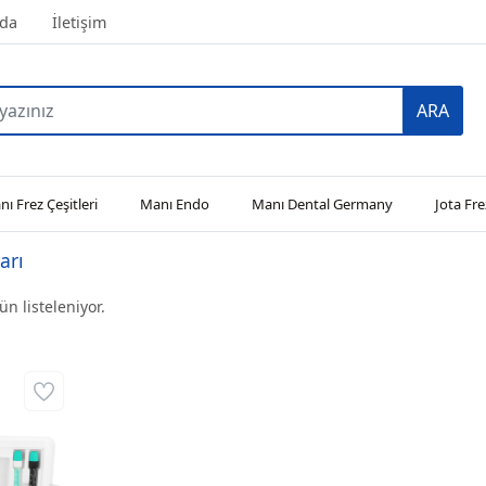
da
İletişim
ARA
ı Frez Çeşitleri
Manı Endo
Manı Dental Germany
Jota Fre
arı
n listeleniyor.