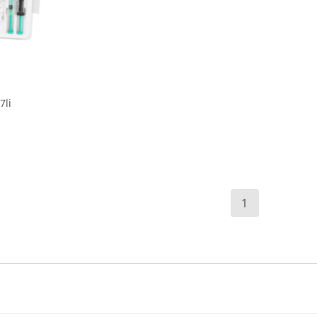
7li
1