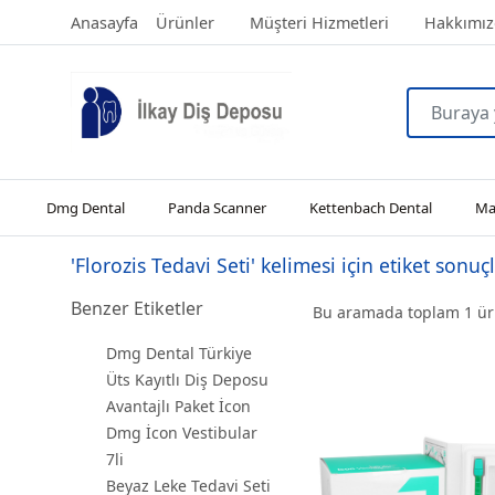
Anasayfa
Ürünler
Müşteri Hizmetleri
Hakkımız
Dmg Dental
Panda Scanner
Kettenbach Dental
Man
'Florozis Tedavi Seti' kelimesi için etiket sonuçl
Benzer Etiketler
Bu aramada toplam
1
ürü
Dmg Dental Türkiye
Üts Kayıtlı Diş Deposu
Avantajlı Paket İcon
Dmg İcon Vestibular
7li
Beyaz Leke Tedavi Seti