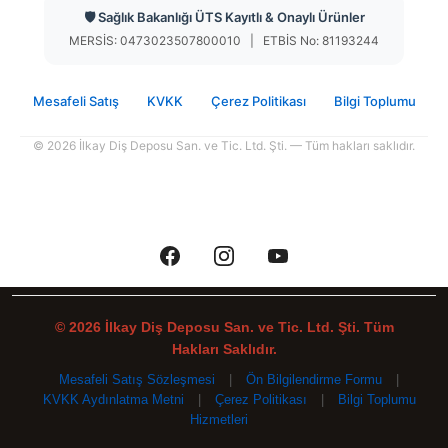
🛡️ Sağlık Bakanlığı ÜTS Kayıtlı & Onaylı Ürünler
MERSİS: 0473023507800010 | ETBİS No: 81193244
Mesafeli Satış
KVKK
Çerez Politikası
Bilgi Toplumu
© 2026 İlkay Diş Deposu San. ve Tic. Ltd. Şti. — Tüm hakları saklıdır.
© 2026 İlkay Diş Deposu San. ve Tic. Ltd. Şti. Tüm
Hakları Saklıdır.
Mesafeli Satış Sözleşmesi
|
Ön Bilgilendirme Formu
|
KVKK Aydınlatma Metni
|
Çerez Politikası
|
Bilgi Toplumu
Hizmetleri