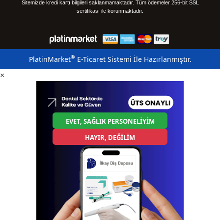
Sitemizde kredi kartı bilgileri saklanmamaktadır. Tüm ödemeler 256-bit SSL
sertifikası ile korunmaktadır.
®
PlatinMarket
E-Ticaret Sistemi
İle Hazırlanmıştır.
×
EVET, SAĞLIK PERSONELİYİM
HAYIR, DEĞİLİM