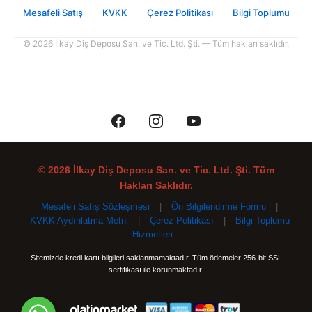
Mesafeli Satış
KVKK
Çerez Politikası
Bilgi Toplumu
© 2026 İlkay Diş Deposu San. ve Tic. Ltd. Şti. — Tüm hakları saklıdır.
© 2026 İlkay Diş Deposu San. ve Tic. Ltd. Şti. Tüm
Hakları Saklıdır.
Mesafeli Satış Sözleşmesi
|
Ön Bilgilendirme Formu
|
KVKK Aydınlatma Metni
|
Çerez Politikası
|
Bilgi Toplumu
Hizmetleri
Sitemizde kredi kartı bilgileri saklanmamaktadır. Tüm ödemeler 256-bit SSL
sertifikası ile korunmaktadır.