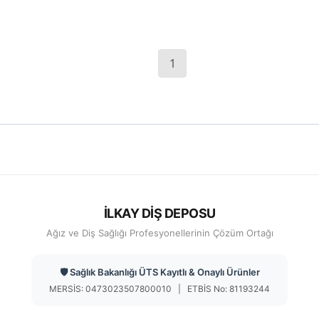
Uzun Torpedo
Uzun Geniş Torpedo
Chamfer Frezi
Chamfer Frezi
1
İLKAY DİŞ DEPOSU
Ağız ve Diş Sağlığı Profesyonellerinin Çözüm Ortağı
🛡️ Sağlık Bakanlığı ÜTS Kayıtlı & Onaylı Ürünler
MERSİS: 0473023507800010 | ETBİS No: 81193244