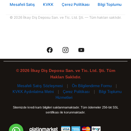
Mesafeli Satış
KVKK
Çerez Politikası
Bilgi Toplumu
© 2026 İlkay Diş Deposu San. ve Tic. Ltd. Şti. — Tüm hakları saklıdır.
© 2026 İlkay Diş Deposu San. ve Tic. Ltd. Şti. Tüm
Hakları Saklıdır.
Mesafeli Satış Sözleşmesi
|
Ön Bilgilendirme Formu
|
KVKK Aydınlatma Metni
|
Çerez Politikası
|
Bilgi Toplumu
Hizmetleri
Sitemizde kredi kartı bilgileri saklanmamaktadır. Tüm ödemeler 256-bit SSL
sertifikası ile korunmaktadır.