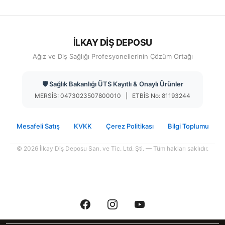
İLKAY DİŞ DEPOSU
Ağız ve Diş Sağlığı Profesyonellerinin Çözüm Ortağı
🛡️ Sağlık Bakanlığı ÜTS Kayıtlı & Onaylı Ürünler
MERSİS: 0473023507800010 | ETBİS No: 81193244
Mesafeli Satış
KVKK
Çerez Politikası
Bilgi Toplumu
© 2026 İlkay Diş Deposu San. ve Tic. Ltd. Şti. — Tüm hakları saklıdır.