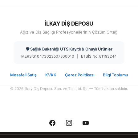
İLKAY DİŞ DEPOSU
Ağız ve Diş Sağlığı Profesyonellerinin Çözüm Ortağı
🛡️ Sağlık Bakanlığı ÜTS Kayıtlı & Onaylı Ürünler
MERSİS: 0473023507800010 | ETBİS No: 81193244
Mesafeli Satış
KVKK
Çerez Politikası
Bilgi Toplumu
© 2026 İlkay Diş Deposu San. ve Tic. Ltd. Şti. — Tüm hakları saklıdır.