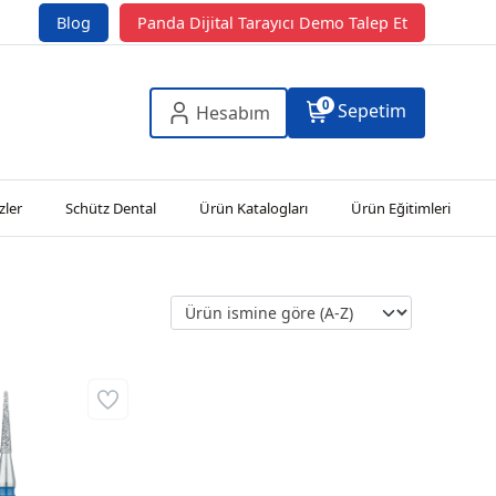
Blog
Panda Dijital Tarayıcı Demo Talep Et
0
Sepetim
Hesabım
zler
Schütz Dental
Ürün Katalogları
Ürün Eğitimleri