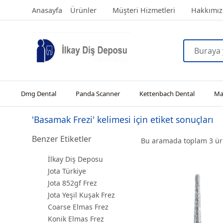
Anasayfa
Ürünler
Müşteri Hizmetleri
Hakkımız
Dmg Dental
Panda Scanner
Kettenbach Dental
Man
'Basamak Frezi' kelimesi için etiket sonuçları
Benzer Etiketler
Bu aramada toplam
3
ürü
İlkay Diş Deposu
Jota Türkiye
Jota 852gf Frez
Jota Yeşil Kuşak Frez
Coarse Elmas Frez
Konik Elmas Frez